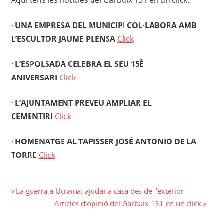
·
UNA EMPRESA DEL MUNICIPI COL·LABORA AMB
L’ESCULTOR JAUME PLENSA
Click
·
L’ESPOLSADA CELEBRA EL SEU 15È
ANIVERSARI
Click
·
L’AJUNTAMENT PREVEU AMPLIAR EL
CEMENTIRI
Click
·
HOMENATGE AL TAPISSER JOSÉ ANTONIO DE LA
TORRE
Click
Navegació
Previous
La guerra a Ucraïna: ajudar a casa des de l’exterior
Post:
Next
Articles d’opinió del Garbuix 131 en un click
d'entrades
Post: