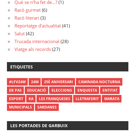
Què se n'ha fet de…?
(1)
Racó gurmet
(6)
Racó literari
(3)
Reportatge d'actualitat
(41)
Salut
(42)
Trucada internacional
(28)
Viatge als records
(27)
ETIQUETES
#LFV24M
24M
25È ANIVERSARI
CAMINADA NOCTURNA
DE PAS
EDUCACIÓ
ELECCIONS
ENQUESTA
ENTITAT
ESPORT
KA
LES FRANQUESES
LLETRAFERIT
MARATA
MUNICIPALS
SARDANES
LES PORTADES DE GARBUIX