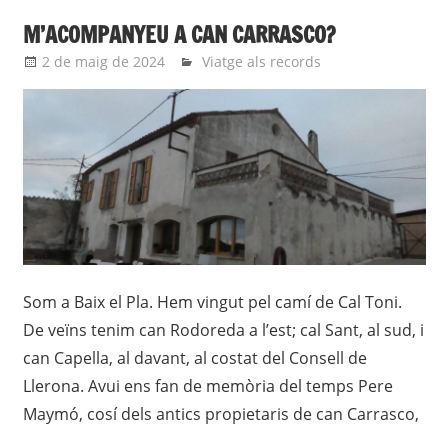
M’ACOMPANYEU A CAN CARRASCO?
2 de maig de 2024
Eli
Viatge als records
Som a Baix el Pla. Hem vingut pel camí de Cal Toni.
De veïns tenim can Rodoreda a l’est; cal Sant, al sud, i
can Capella, al davant, al costat del Consell de
Llerona. Avui ens fan de memòria del temps Pere
Maymó, cosí dels antics propietaris de can Carrasco,