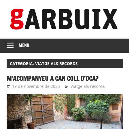
Skip
to
content
revista
GARBUIX
Independent
MENU
de
les
CATEGORIA:
VIATGE ALS RECORDS
Franqueses
M’ACOMPANYEU A CAN COLL D’OCA?
19 de novembre de 2025
Eli
Viatge als records