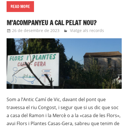
READ MORE
M’ACOMPANYEU A CAL PELAT NOU?
26 de desembre de 2023
roger
Viatge als records
Som a l’Antic Camí de Vic, davant del pont que
travessa el riu Congost, i segur que si us dic que soc
a casa del Ramon i la Mercè o a la «casa de les Flors»,
avui Flors i Plantes Casas-Gera, sabreu que tenim de