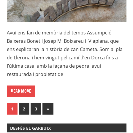
Avui ens fan de memòria del temps Assumpció
Baixeras Bonet i Josep M. Boixareu i Viaplana, que
ens explicaran la història de can Cameta. Som al pla
de Llerona i hem vingut pel camí d’en Dorca fins a
l’última casa, amb la façana de pedra, avui
restaurada i propietat de
READ MORE
Paginació
Next
1
2
3
»
Posts
de
DESFÉS EL GARBUIX
les