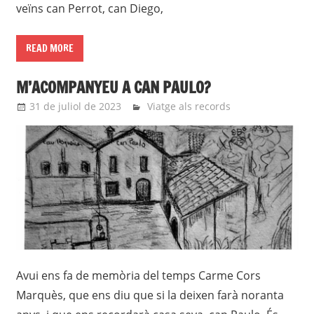
veïns can Perrot, can Diego,
READ MORE
M’ACOMPANYEU A CAN PAULO?
31 de juliol de 2023
Eli
Viatge als records
Avui ens fa de memòria del temps Carme Cors
Marquès, que ens diu que si la deixen farà noranta