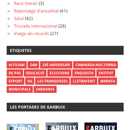
Racó literari
(3)
Reportatge d'actualitat
(41)
Salut
(42)
Trucada internacional
(28)
Viatge als records
(27)
ETIQUETES
#LFV24M
24M
25È ANIVERSARI
CAMINADA NOCTURNA
DE PAS
EDUCACIÓ
ELECCIONS
ENQUESTA
ENTITAT
ESPORT
KA
LES FRANQUESES
LLETRAFERIT
MARATA
MUNICIPALS
SARDANES
LES PORTADES DE GARBUIX