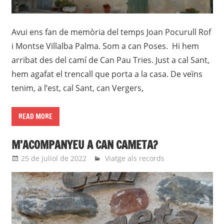
Avui ens fan de memòria del temps Joan Pocurull Rof
i Montse Villalba Palma. Som a can Poses. Hi hem
arribat des del camí de Can Pau Tries. Just a cal Sant,
hem agafat el trencall que porta a la casa. De veïns
tenim, a l’est, cal Sant, can Vergers,
READ MORE
M’ACOMPANYEU A CAN CAMETA?
25 de juliol de 2022
Eli
Viatge als records