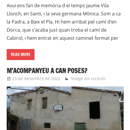
Avui ens fan de memòria d el temps Jaume Vila
Llonch, en Santi, i la seva germana Mònica. Som a ca
la Padra, a Baix el Pla. Hi hem arribat pel camí d’en
Dorca, que s’acaba just quan troba el camí de
Cabirol, i hem entrat en aquest caminet format per
READ MORE
M’ACOMPANYEU A CAN POSES?
23 de desembre de 2022
Eli
Viatge als records