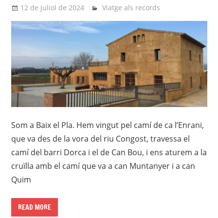
12 de juliol de 2024
Eli
Viatge als records
Som a Baix el Pla. Hem vingut pel camí de ca l’Enrani,
que va des de la vora del riu Congost, travessa el
camí del barri Dorca i el de Can Bou, i ens aturem a la
cruïlla amb el camí que va a can Muntanyer i a can
Quim
READ MORE