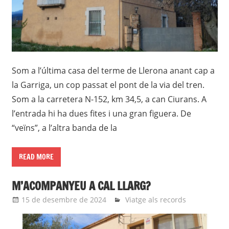
Som a l’última casa del terme de Llerona anant cap a
la Garriga, un cop passat el pont de la via del tren.
Som a la carretera N-152, km 34,5, a can Ciurans. A
l’entrada hi ha dues fites i una gran figuera. De
“veïns”, a l’altra banda de la
READ MORE
M’ACOMPANYEU A CAL LLARG?
15 de desembre de 2024
roger
Viatge als records