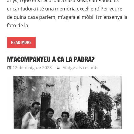
anys, i que ens recordarà casa seva, can Paulo. És
encantadora i té una memòria excel·lent! Per veure
de quina casa parlem, m’agafa el mòbil i m’ensenya la
foto de la
READ MORE
M’ACOMPANYEU A CA LA PADRA?
12 de maig de 2023
roger
Viatge als records