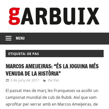
Skip
to
content
revista
GARBUIX
Independent
MENU
de
les
ETIQUETA:
DE PAS
Franqueses
MARCOS AMEIJEIRAS: “ÉS LA JOGUINA MÉS
VENUDA DE LA HISTÒRIA”
3 de juny de 2017
roger
De Pas
El passat mes de març les Franqueses va acollir un
campionat mundial de cub de Rubik. Així que vam
aprofitar per xerrar amb en Marcos Ameijeiras, de