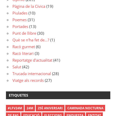
Pàgina de la Cívica
(19)
Piulades
(10)
Poemes
(31)
Portades
(13)
Punt de llibre
(30)
Què se n'ha fet de…?
(1)
Racó gurmet
(6)
Racó literari
(3)
Reportatge d'actualitat
(41)
Salut
(42)
Trucada internacional
(28)
Viatge als records
(27)
ETIQUETES
#LFV24M
24M
25È ANIVERSARI
CAMINADA NOCTURNA
DE PAS
EDUCACIÓ
ELECCIONS
ENQUESTA
ENTITAT