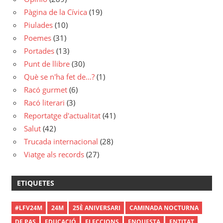
Pàgina de la Cívica
(19)
Piulades
(10)
Poemes
(31)
Portades
(13)
Punt de llibre
(30)
Què se n'ha fet de…?
(1)
Racó gurmet
(6)
Racó literari
(3)
Reportatge d'actualitat
(41)
Salut
(42)
Trucada internacional
(28)
Viatge als records
(27)
ETIQUETES
#LFV24M
24M
25È ANIVERSARI
CAMINADA NOCTURNA
DE PAS
EDUCACIÓ
ELECCIONS
ENQUESTA
ENTITAT