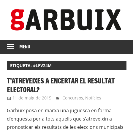
Skip
to
content
revista
GARBUIX
Independent
MENU
de
les
ETIQUETA:
#LFV24M
Franqueses
T’ATREVEIXES A ENCERTAR EL RESULTAT
ELECTORAL?
11 de maig de 2015
roger
Concursos
,
Notícies
Garbuix posa en marxa una juguesca en forma
d’enquesta per a tots aquells que s’atreveixin a
pronosticar els resultats de les eleccions municipals