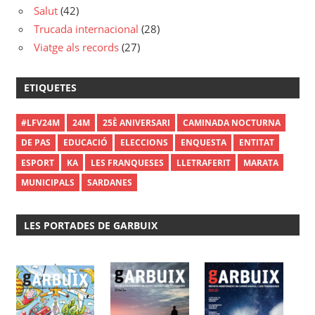
Salut
(42)
Trucada internacional
(28)
Viatge als records
(27)
ETIQUETES
#LFV24M
24M
25È ANIVERSARI
CAMINADA NOCTURNA
DE PAS
EDUCACIÓ
ELECCIONS
ENQUESTA
ENTITAT
ESPORT
KA
LES FRANQUESES
LLETRAFERIT
MARATA
MUNICIPALS
SARDANES
LES PORTADES DE GARBUIX