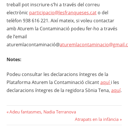
treball pot inscriure-s’hi a través del correu
electrònic
participacio@lesfranqueses.cat
o del
telèfon 938 616 221. Així mateix, si voleu contactar
amb Aturem la Contaminació podeu fer-ho a través
de l’email
aturemlacontaminació@
aturemlacontaminacio@gmail.
Notes:
Podeu consultar les declaracions íntegres de la
Plataforma Aturem la Contaminació clicant
aquí
i les
declaracions íntegres de la regidora Sònia Tena,
aquí
.
Navegació
Previous
Adeu fantasmes, Nadia Terranova
Post:
Next
Atrapats en la infància
d'entrades
Post: