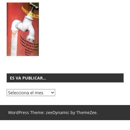
ES VA PUBLICAR…
Es
va
publicar…
WordPress Theme: zeeDynamic by ThemeZee.