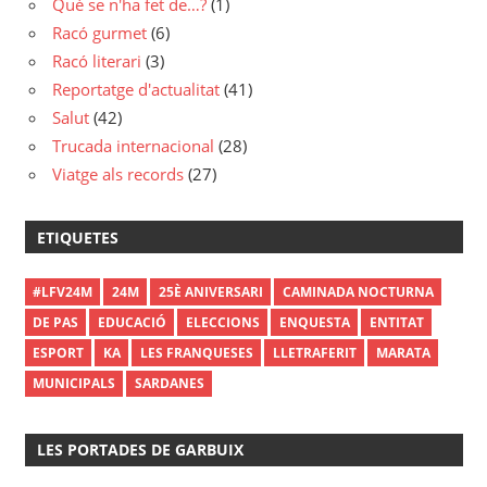
Què se n'ha fet de…?
(1)
Racó gurmet
(6)
Racó literari
(3)
Reportatge d'actualitat
(41)
Salut
(42)
Trucada internacional
(28)
Viatge als records
(27)
ETIQUETES
#LFV24M
24M
25È ANIVERSARI
CAMINADA NOCTURNA
DE PAS
EDUCACIÓ
ELECCIONS
ENQUESTA
ENTITAT
ESPORT
KA
LES FRANQUESES
LLETRAFERIT
MARATA
MUNICIPALS
SARDANES
LES PORTADES DE GARBUIX