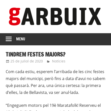
Skip
to
content
revista
GARBUIX
Independent
MENU
de
les
TINDREM FESTES MAJORS?
Franqueses
25 de juliol de 2020
roger
Notícies
Com cada estiu, esperem l’arribada de les cinc festes
majors del municipi, però fins a data d’avui no sabem
què passarà. Per ara, una única certesa: la primera
d’elles, la de Bellavista, va ser anul·lada.
“Engeguem motors pel 19è Maratafolk! Reserveu el