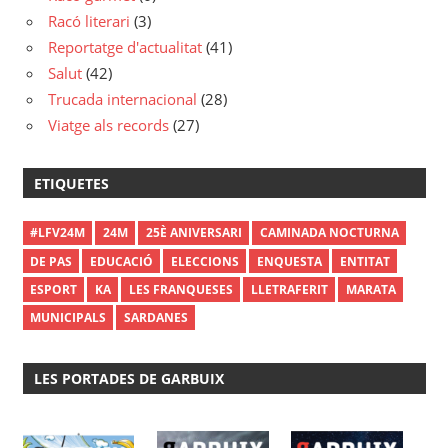
Racó literari
(3)
Reportatge d'actualitat
(41)
Salut
(42)
Trucada internacional
(28)
Viatge als records
(27)
ETIQUETES
#LFV24M
24M
25È ANIVERSARI
CAMINADA NOCTURNA
DE PAS
EDUCACIÓ
ELECCIONS
ENQUESTA
ENTITAT
ESPORT
KA
LES FRANQUESES
LLETRAFERIT
MARATA
MUNICIPALS
SARDANES
LES PORTADES DE GARBUIX