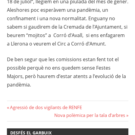
18 de juliol“, llegíem en una piulada del mes de gener.
Aleshores poc esperàvem una pandèmia, un
confinament i una nova normalitat. Enguany no
sabem si gaudirem de la Cremada de l’Ajuntament, si
beurem “mojitos” a Corró d’Avall, si ens enfagarem
a Llerona o veurem el Circ a Corró d’Amunt.
De ben segur que les comissions estan fent tot el
possible perquè no ens quedem sense Festes
Majors, però haurem d’estar atents a l’evolució de la
pandèmia.
Navegació
Previous
Agressió de dos vigilants de RENFE
Post:
Next
Nova polèmica per la tala d’arbres
d'entrades
Post:
DESFÉS EL GARBUIX