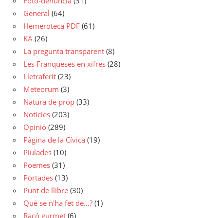
Foto-denúncia
(31)
General
(64)
Hemeroteca PDF
(61)
KA
(26)
La pregunta transparent
(8)
Les Franqueses en xifres
(28)
Lletraferit
(23)
Meteorum
(3)
Natura de prop
(33)
Notícies
(203)
Opinió
(289)
Pàgina de la Cívica
(19)
Piulades
(10)
Poemes
(31)
Portades
(13)
Punt de llibre
(30)
Què se n'ha fet de…?
(1)
Racó gurmet
(6)