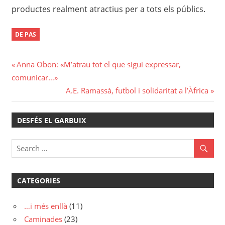
productes realment atractius per a tots els públics.
DE PAS
Navegació
Previous
Anna Obon: «M’atrau tot el que sigui expressar,
Post:
comunicar…»
d'entrades
Next
A.E. Ramassà, futbol i solidaritat a l’Àfrica
Post:
DESFÉS EL GARBUIX
CATEGORIES
…i més enllà
(11)
Caminades
(23)