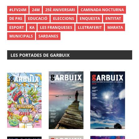
#LFV24M
24M
25È ANIVERSARI
CAMINADA NOCTURNA
DE PAS
EDUCACIÓ
ELECCIONS
ENQUESTA
ENTITAT
ESPORT
KA
LES FRANQUESES
LLETRAFERIT
MARATA
MUNICIPALS
SARDANES
LES PORTADES DE GARBUIX