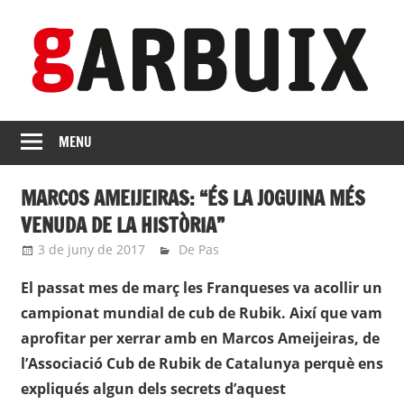
Skip
to
content
revista
GARBUIX
Independent
MENU
de
les
MARCOS AMEIJEIRAS: “ÉS LA JOGUINA MÉS
Franqueses
VENUDA DE LA HISTÒRIA”
3 de juny de 2017
roger
De Pas
El passat mes de març les Franqueses va acollir un
campionat mundial de cub de Rubik. Així que vam
aprofitar per xerrar amb en Marcos Ameijeiras, de
l’Associació Cub de Rubik de Catalunya perquè ens
expliqués algun dels secrets d’aquest