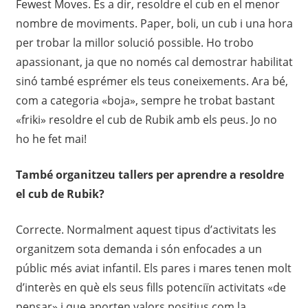
Fewest Moves. És a dir, resoldre el cub en el menor
nombre de moviments. Paper, boli, un cub i una hora
per trobar la millor solució possible. Ho trobo
apassionant, ja que no només cal demostrar habilitat
sinó també esprémer els teus coneixements. Ara bé,
com a categoria «boja», sempre he trobat bastant
«friki» resoldre el cub de Rubik amb els peus. Jo no
ho he fet mai!
També organitzeu tallers per aprendre a resoldre
el cub de Rubik?
Correcte. Normalment aquest tipus d’activitats les
organitzem sota demanda i són enfocades a un
públic més aviat infantil. Els pares i mares tenen molt
d’interès en què els seus fills potenciïn activitats «de
pensar» i que aporten valors positius com la