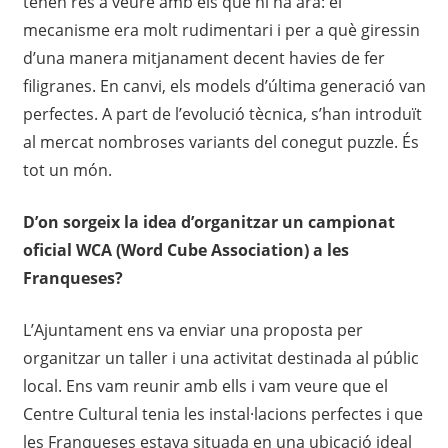
tenen res a veure amb els que hi ha ara: el
mecanisme era molt rudimentari i per a què giressin
d’una manera mitjanament decent havies de fer
filigranes. En canvi, els models d’última generació van
perfectes. A part de l’evolució tècnica, s’han introduït
al mercat nombroses variants del conegut puzzle. És
tot un món.
D’on sorgeix la idea d’organitzar un campionat
oficial WCA (Word Cube Association) a les
Franqueses?
L’Ajuntament ens va enviar una proposta per
organitzar un taller i una activitat destinada al públic
local. Ens vam reunir amb ells i vam veure que el
Centre Cultural tenia les instal·lacions perfectes i que
les Franqueses estava situada en una ubicació ideal