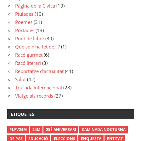
Pàgina de la Cívica
(19)
Piulades
(10)
Poemes
(31)
Portades
(13)
Punt de llibre
(30)
Què se n'ha fet de…?
(1)
Racó gurmet
(6)
Racó literari
(3)
Reportatge d'actualitat
(41)
Salut
(42)
Trucada internacional
(28)
Viatge als records
(27)
ETIQUETES
#LFV24M
24M
25È ANIVERSARI
CAMINADA NOCTURNA
DE PAS
EDUCACIÓ
ELECCIONS
ENQUESTA
ENTITAT