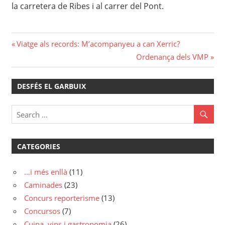
la carretera de Ribes i al carrer del Pont.
Navegació
Previous
Viatge als records: M’acompanyeu a can Xerric?
Post:
Next
Ordenança dels VMP
d'entrades
Post:
DESFÉS EL GARBUIX
CATEGORIES
…i més enllà
(11)
Caminades
(23)
Concurs reporterisme
(13)
Concursos
(7)
Cuina, vins i gastronomia
(26)