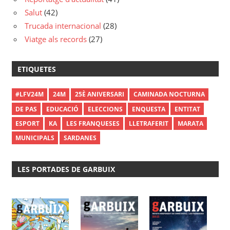
Salut
(42)
Trucada internacional
(28)
Viatge als records
(27)
ETIQUETES
#LFV24M
24M
25È ANIVERSARI
CAMINADA NOCTURNA
DE PAS
EDUCACIÓ
ELECCIONS
ENQUESTA
ENTITAT
ESPORT
KA
LES FRANQUESES
LLETRAFERIT
MARATA
MUNICIPALS
SARDANES
LES PORTADES DE GARBUIX