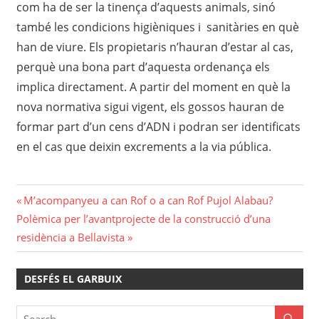
com ha de ser la tinença d’aquests animals, sinó
també les condicions higièniques i sanitàries en què
han de viure. Els propietaris n’hauran d’estar al cas,
perquè una bona part d’aquesta ordenança els
implica directament. A partir del moment en què la
nova normativa sigui vigent, els gossos hauran de
formar part d’un cens d’ADN i podran ser identificats
en el cas que deixin excrements a la via pública.
Navegació
Previous
M’acompanyeu a can Rof o a can Rof Pujol Alabau?
Next
Post:
Polèmica per l’avantprojecte de la construcció d’una
d'entrades
Post:
residència a Bellavista
DESFÉS EL GARBUIX