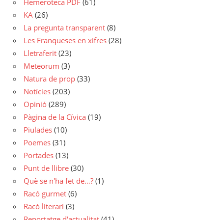
Hemeroteca PDF
(61)
KA
(26)
La pregunta transparent
(8)
Les Franqueses en xifres
(28)
Lletraferit
(23)
Meteorum
(3)
Natura de prop
(33)
Notícies
(203)
Opinió
(289)
Pàgina de la Cívica
(19)
Piulades
(10)
Poemes
(31)
Portades
(13)
Punt de llibre
(30)
Què se n'ha fet de…?
(1)
Racó gurmet
(6)
Racó literari
(3)
Reportatge d'actualitat
(41)