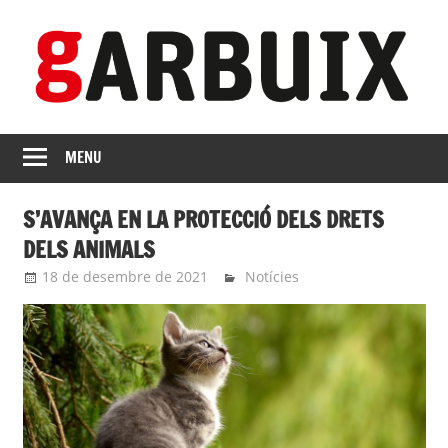
Skip
to
content
revista
GARBUIX
Independent
MENU
de
les
S’AVANÇA EN LA PROTECCIÓ DELS DRETS
Franqueses
DELS ANIMALS
18 de desembre de 2021
roger
Notícies