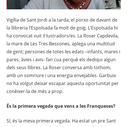
Vigília de Sant Jordi a la tarda, el porxo de davant de
la llibreria l’Espolsada fa molt de goig. L’Espolsada hi
ha convocat vuit il·lustradors/es. La Roser Capdevila,
la mare de Les Tres Bessones, aplega una multitud
de gent; persones de totes les edats –infants, mares i
pares, àvies i avis- fan cua perquè els dediqui algun
dels seus llibres. La Roser conversa amb tothom,
amb un somriure i una energia envejables. Garbuix
no ha volgut deixar escapar aquesta oportunitat per
conèixer-la de més a prop.
És la primera vegada que vens a les Franqueses?
Sí, és la meva primera vegada. Ha estat un pre Sant