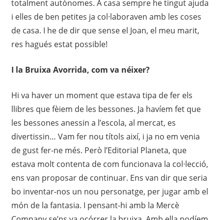
totalment autònomes. A casa sempre he tingut ajuda
i elles de ben petites ja col·laboraven amb les coses
de casa. I he de dir que sense el Joan, el meu marit,
res hagués estat possible!
I la Bruixa Avorrida, com va néixer?
Hi va haver un moment que estava tipa de fer els
llibres que fèiem de les bessones. Ja havíem fet que
les bessones anessin a l’escola, al mercat, es
divertissin… Vam fer nou títols així, i ja no em venia
de gust fer-ne més. Però l’Editorial Planeta, que
estava molt contenta de com funcionava la col·lecció,
ens van proposar de continuar. Ens van dir que seria
bo inventar-nos un nou personatge, per jugar amb el
món de la fantasia. I pensant-hi amb la Mercè
Company se’ns va ocórrer la bruixa. Amb ella podíem