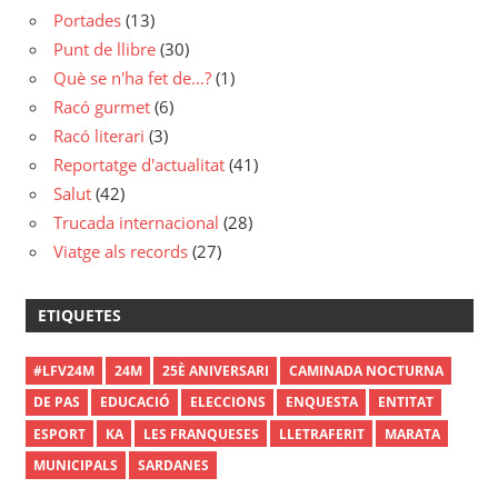
Portades
(13)
Punt de llibre
(30)
Què se n'ha fet de…?
(1)
Racó gurmet
(6)
Racó literari
(3)
Reportatge d'actualitat
(41)
Salut
(42)
Trucada internacional
(28)
Viatge als records
(27)
ETIQUETES
#LFV24M
24M
25È ANIVERSARI
CAMINADA NOCTURNA
DE PAS
EDUCACIÓ
ELECCIONS
ENQUESTA
ENTITAT
ESPORT
KA
LES FRANQUESES
LLETRAFERIT
MARATA
MUNICIPALS
SARDANES