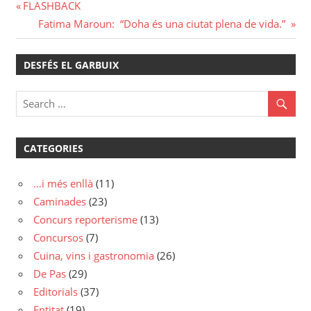
Navegació
Previous
FLASHBACK
Post:
Next
Fatima Maroun: “Doha és una ciutat plena de vida.”
d'entrades
Post:
DESFÉS EL GARBUIX
CATEGORIES
…i més enllà
(11)
Caminades
(23)
Concurs reporterisme
(13)
Concursos
(7)
Cuina, vins i gastronomia
(26)
De Pas
(29)
Editorials
(37)
Entitat
(19)