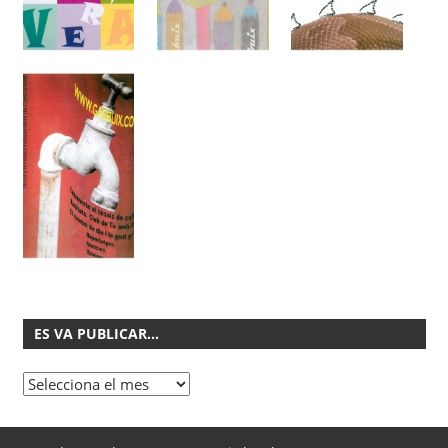
ES VA PUBLICAR…
Es
va
publicar…