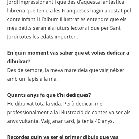
Jordi impressionant i que des d’aquesta fantàstica
llibreria que teniu a les Franqueses hagin apostat pel
conte infantil i l’àlbum il·lustrat és entendre que els
més petits seran els futurs lectors i que per Sant
Jordi totes les edats importen.
En quin moment vas saber que et volies dedicar a
dibuixar?
Des de sempre, la meva mare deia que vaig néixer
amb un llapis a la mà.
Quants anys fa que t’hi dediques?
He dibuixat tota la vida. Però dedicar-me
professionalment a la il·lustració de contes va ser als
anys vuitanta. Vaig anar tard, ja tenia 40 anys.
Recordes quin va ser el primer dibuix que vas