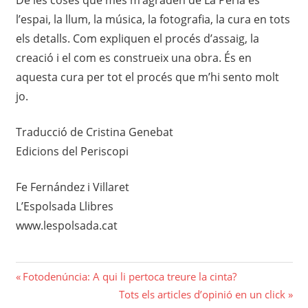
l’espai, la llum, la música, la fotografia, la cura en tots
els detalls. Com expliquen el procés d’assaig, la
creació i el com es construeix una obra. És en
aquesta cura per tot el procés que m’hi sento molt
jo.
Traducció de Cristina Genebat
Edicions del Periscopi
Fe Fernández i Villaret
L’Espolsada Llibres
www.lespolsada.cat
Navegació
Previous
Fotodenúncia: A qui li pertoca treure la cinta?
Post:
Next
Tots els articles d’opinió en un click
d'entrades