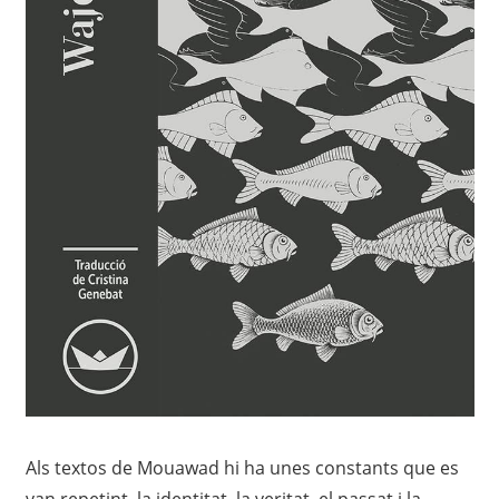
Als textos de Mouawad hi ha unes constants que es
van repetint, la identitat, la veritat, el passat i la