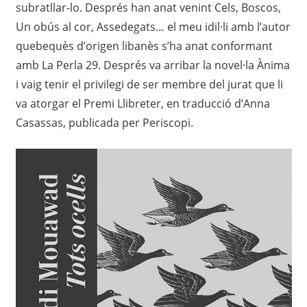
subratllar-lo. Després han anat venint Cels, Boscos,
Un obús al cor, Assedegats… el meu idil·li amb l’autor
quebequès d’origen libanès s’ha anat conformant
amb La Perla 29. Després va arribar la novel·la Ànima
i vaig tenir el privilegi de ser membre del jurat que li
va atorgar el Premi Llibreter, en traducció d’Anna
Casassas, publicada per Periscopi.