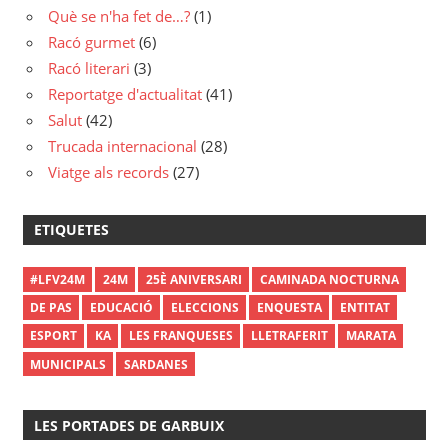
Què se n'ha fet de…?
(1)
Racó gurmet
(6)
Racó literari
(3)
Reportatge d'actualitat
(41)
Salut
(42)
Trucada internacional
(28)
Viatge als records
(27)
ETIQUETES
#LFV24M
24M
25È ANIVERSARI
CAMINADA NOCTURNA
DE PAS
EDUCACIÓ
ELECCIONS
ENQUESTA
ENTITAT
ESPORT
KA
LES FRANQUESES
LLETRAFERIT
MARATA
MUNICIPALS
SARDANES
LES PORTADES DE GARBUIX