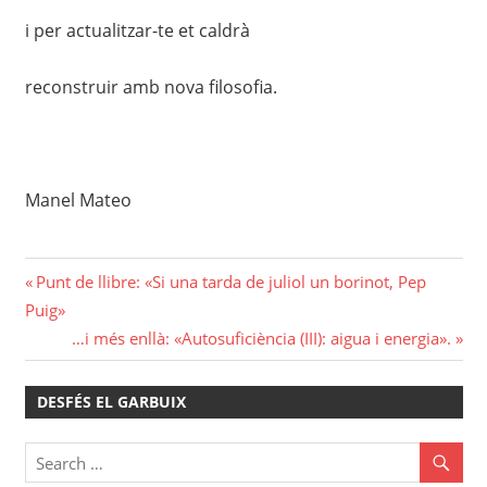
i per actualitzar-te et caldrà
reconstruir amb nova filosofia.
Manel Mateo
Navegació
Previous
Punt de llibre: «Si una tarda de juliol un borinot, Pep
Post:
Puig»
d'entrades
Next
…i més enllà: «Autosuficiència (III): aigua i energia».
Post:
DESFÉS EL GARBUIX