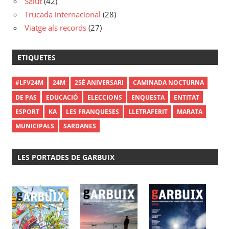
Salut
(42)
Trucada internacional
(28)
Viatge als records
(27)
ETIQUETES
#LFV24M
24M
25È ANIVERSARI
CAMINADA NOCTURNA
DE PAS
EDUCACIÓ
ELECCIONS
ENQUESTA
ENTITAT
ESPORT
KA
LES FRANQUESES
LLETRAFERIT
MARATA
MUNICIPALS
SARDANES
LES PORTADES DE GARBUIX