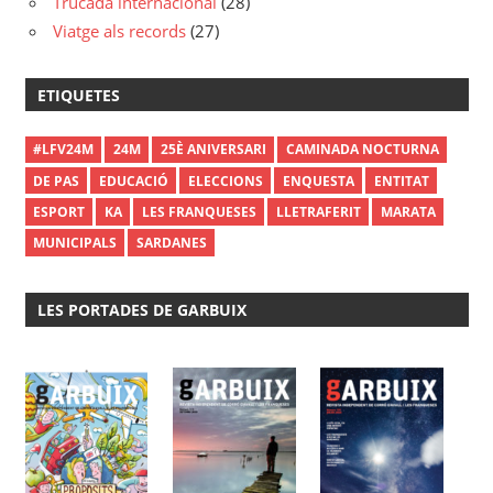
Trucada internacional
(28)
Viatge als records
(27)
ETIQUETES
#LFV24M
24M
25È ANIVERSARI
CAMINADA NOCTURNA
DE PAS
EDUCACIÓ
ELECCIONS
ENQUESTA
ENTITAT
ESPORT
KA
LES FRANQUESES
LLETRAFERIT
MARATA
MUNICIPALS
SARDANES
LES PORTADES DE GARBUIX