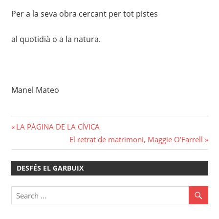
Per a la seva obra cercant per tot pistes
al quotidià o a la natura.
Manel Mateo
Navegació
Previous
LA PÀGINA DE LA CÍVICA
Post:
Next
El retrat de matrimoni, Maggie O’Farrell
d'entrades
Post:
DESFÉS EL GARBUIX