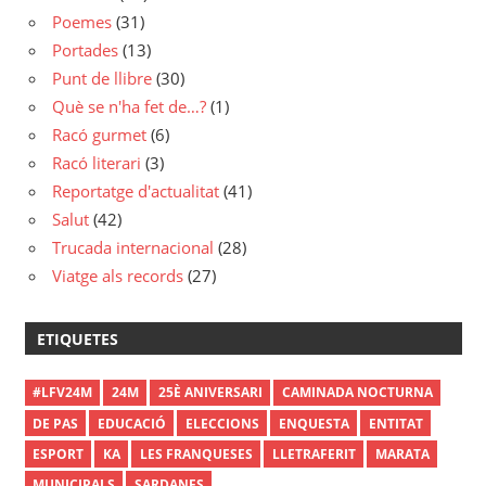
Poemes
(31)
Portades
(13)
Punt de llibre
(30)
Què se n'ha fet de…?
(1)
Racó gurmet
(6)
Racó literari
(3)
Reportatge d'actualitat
(41)
Salut
(42)
Trucada internacional
(28)
Viatge als records
(27)
ETIQUETES
#LFV24M
24M
25È ANIVERSARI
CAMINADA NOCTURNA
DE PAS
EDUCACIÓ
ELECCIONS
ENQUESTA
ENTITAT
ESPORT
KA
LES FRANQUESES
LLETRAFERIT
MARATA
MUNICIPALS
SARDANES