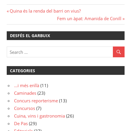
Navegació
Previous
Quina és la renda del barri on vius?
Post:
Next
Fem un àpat: Amanida de Conill
d'entrades
Post:
DESFÉS EL GARBUIX
CATEGORIES
…i més enllà
(11)
Caminades
(23)
Concurs reporterisme
(13)
Concursos
(7)
Cuina, vins i gastronomia
(26)
De Pas
(29)
Editorials
(37)