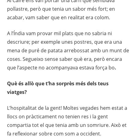
Al Caire ens van portar una carn que semblava
pollastre, però que tenia un sabor més fort; en
acabar, vam saber que en realitat era colom.
A l’Índia vam provar mil plats que no sabria ni
descriure; per exemple unes postres, que era una
mena de puré de patata arrebossat amb un munt de
coses. Segueixo sense saber què era, però encara
que l’aspecte no acompanyava estava força bo
.
Què és allò que t’ha sorprès més dels teus
viatges?
L’hospitalitat de la gent! Moltes vegades hem estat a
llocs on pràcticament no tenien res i la gent
compartia tot el que tenia amb un somriure. Això et
fa reflexionar sobre com som a occident.