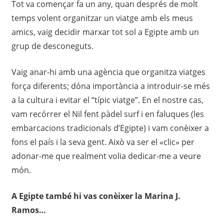
Tot va començar fa un any, quan després de molt
temps volent organitzar un viatge amb els meus
amics, vaig decidir marxar tot sol a Egipte amb un
grup de desconeguts.
Vaig anar-hi amb una agència que organitza viatges
força diferents; dóna importància a introduir-se més
a la cultura i evitar el “típic viatge”. En el nostre cas,
vam recórrer el Nil fent pàdel surf i en faluques (les
embarcacions tradicionals d’Egipte) i vam conèixer a
fons el país i la seva gent. Això va ser el «clic» per
adonar-me que realment volia dedicar-me a veure
món.
A Egipte també hi vas conèixer la Marina J.
Ramos…