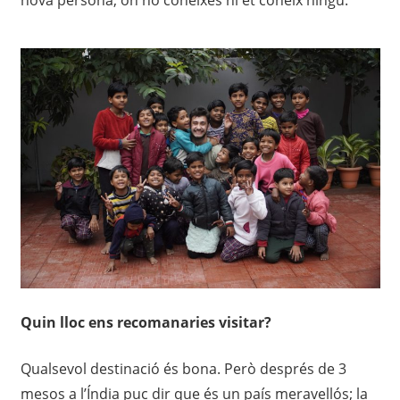
nova persona, on no coneixes ni et coneix ningú.
Quin lloc ens recomanaries visitar?
Qualsevol destinació és bona. Però després de 3
mesos a l’Índia puc dir que és un país meravellós; la