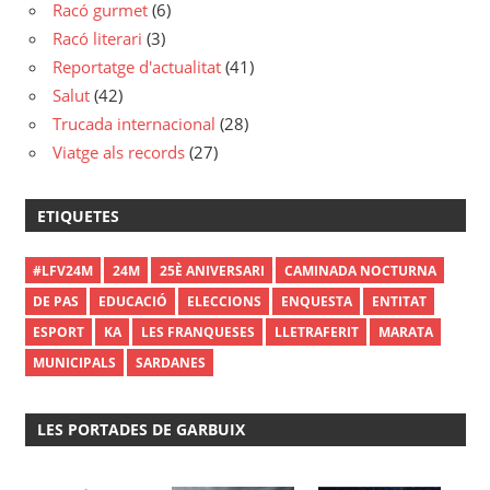
Racó gurmet
(6)
Racó literari
(3)
Reportatge d'actualitat
(41)
Salut
(42)
Trucada internacional
(28)
Viatge als records
(27)
ETIQUETES
#LFV24M
24M
25È ANIVERSARI
CAMINADA NOCTURNA
DE PAS
EDUCACIÓ
ELECCIONS
ENQUESTA
ENTITAT
ESPORT
KA
LES FRANQUESES
LLETRAFERIT
MARATA
MUNICIPALS
SARDANES
LES PORTADES DE GARBUIX