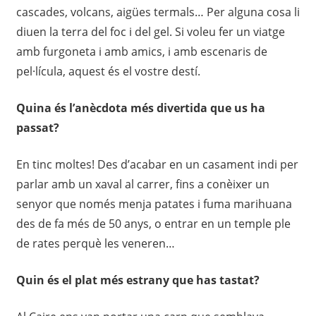
cascades, volcans, aigües termals… Per alguna cosa li
diuen la terra del foc i del gel. Si voleu fer un viatge
amb furgoneta i amb amics, i amb escenaris de
pel·lícula, aquest és el vostre destí.
Quina és l’anècdota més divertida que us ha
passat?
En tinc moltes! Des d’acabar en un casament indi per
parlar amb un xaval al carrer, fins a conèixer un
senyor que només menja patates i fuma marihuana
des de fa més de 50 anys, o entrar en un temple ple
de rates perquè les veneren…
Quin és el plat més estrany que has tastat?