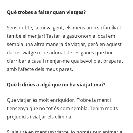
Què trobes a faltar quan viatges?
Sens dubte, la meva gent; els meus amics i família. I
també el menjar! Tastar la gastronomia local em
sembla una altra manera de viatjar, però en aquest
darrer viatge m’he adonat de les ganes que tinc
d’arribar a casa i menjar-me qualsevol plat preparat
amb l’afecte dels meus pares.
Què li diries a algú que no ha viatjat mai?
Que viatjar és molt enriquidor. T’obre la ment i
t’ensenya que no tot és com sembla. Tenim molts
prejudicis i viatjar els elimina.
Si algú té en ment un viatge, jo només puc animar a