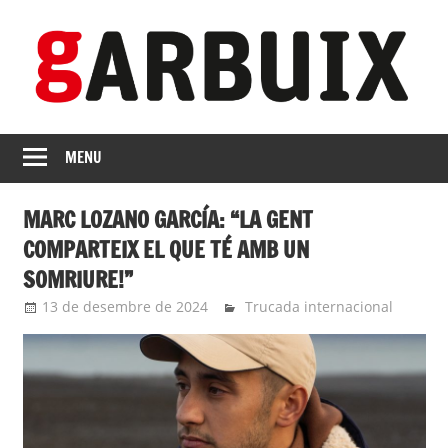
Skip
to
content
revista
GARBUIX
Independent
MENU
de
les
MARC LOZANO GARCÍA: “LA GENT
Franqueses
COMPARTEIX EL QUE TÉ AMB UN
SOMRIURE!”
13 de desembre de 2024
Eli
Trucada internacional