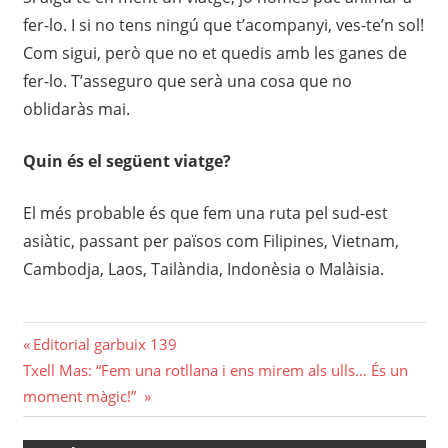
fer-lo. I si no tens ningú que t’acompanyi, ves-te’n sol!
Com sigui, però que no et quedis amb les ganes de
fer-lo. T’asseguro que serà​ una cosa que no
oblidaràs mai.
Quin és el següent viatge?
El més probable és que fem una ruta pel sud-est
asiàtic, passant per països com Filipines, Vietnam,
Cambodja, Laos, Tailàndia, Indonèsia o Malàisia.
Navegació
Previous
Editorial garbuix 139
Next
Post:
Txell Mas: “Fem una rotllana i ens mirem als ulls… És un
d'entrades
Post:
moment màgic!”