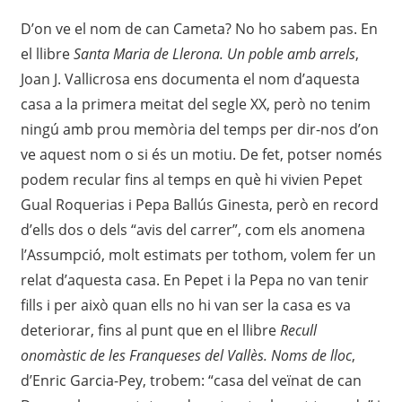
D’on ve el nom de can Cameta? No ho sabem pas. En
el llibre
Santa Maria de Llerona. Un poble amb arrels
,
Joan J. Vallicrosa ens documenta el nom d’aquesta
casa a la primera meitat del segle XX, però no tenim
ningú amb prou memòria del temps per dir-nos d’on
ve aquest nom o si és un motiu. De fet, potser només
podem recular fins al temps en què hi vivien Pepet
Gual Roquerias i Pepa Ballús Ginesta, però en record
d’ells dos o dels “avis del carrer”, com els anomena
l’Assumpció, molt estimats per tothom, volem fer un
relat d’aquesta casa. En Pepet i la Pepa no van tenir
fills i per això quan ells no hi van ser la casa es va
deteriorar, fins al punt que en el llibre
Recull
onomàstic de les Franqueses del Vallès. Noms de lloc
,
d’Enric Garcia-Pey, trobem: “casa del veïnat de can