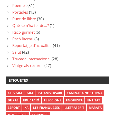
Poemes
(31)
Portades
(13)
Punt de llibre
(30)
Què se n'ha fet de…?
(1)
Racó gurmet
(6)
Racó literari
(3)
Reportatge d'actualitat
(41)
Salut
(42)
Trucada internacional
(28)
Viatge als records
(27)
ETIQUETES
#LFV24M
24M
25È ANIVERSARI
CAMINADA NOCTURNA
DE PAS
EDUCACIÓ
ELECCIONS
ENQUESTA
ENTITAT
ESPORT
KA
LES FRANQUESES
LLETRAFERIT
MARATA
MUNICIPALS
SARDANES