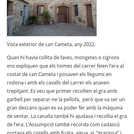
Vista exterior de can Cameta, any 2022.
Quan hi havia collita de faves, mongetes o cigrons
ens expliquen que els homes del carrer feien l’era al
costat de can Cameta i posaven els llegums en
rodona i amb els cavalls del carrer els anaven
trepitjant. Es veu que primer recollien el gra amb
garbell per separar-ne la pellofa, però que va ser un
gran descans quan es va poder fer amb la màquina
de ventar. La canalla també hi ajudava i recollia el gra
de l’era. L’Assumpció també recorda com cadascú
portava els cistells amb fruita, aigua, vi, “graciosa” i