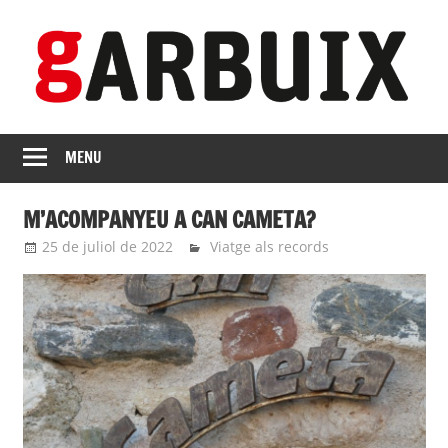
Skip
to
content
revista
GARBUIX
Independent
MENU
de
les
M’ACOMPANYEU A CAN CAMETA?
Franqueses
25 de juliol de 2022
Eli
Viatge als records