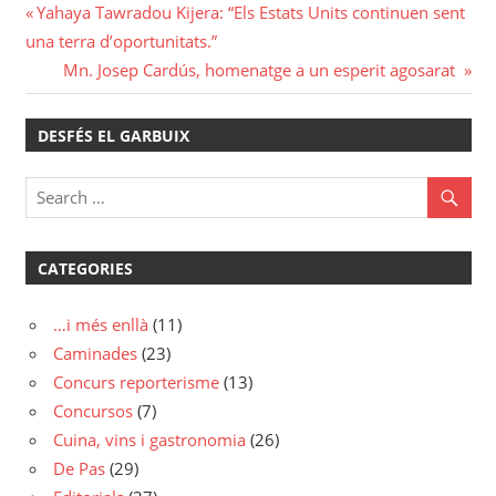
Navegació
Previous
Yahaya Tawradou Kijera: “Els Estats Units continuen sent
Post:
una terra d’oportunitats.”
d'entrades
Next
Mn. Josep Cardús, homenatge a un esperit agosarat
Post:
DESFÉS EL GARBUIX
CATEGORIES
…i més enllà
(11)
Caminades
(23)
Concurs reporterisme
(13)
Concursos
(7)
Cuina, vins i gastronomia
(26)
De Pas
(29)