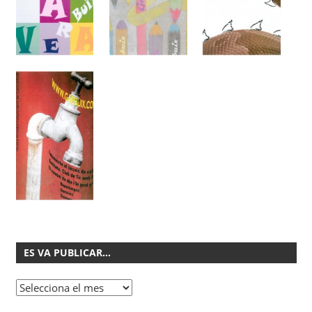
ES VA PUBLICAR…
Es
va