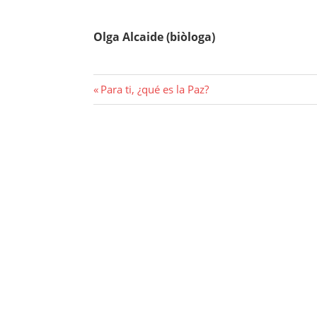
Olga Alcaide (biòloga)
Navegació
Previous
Para ti, ¿qué es la Paz?
Post:
d'entrades