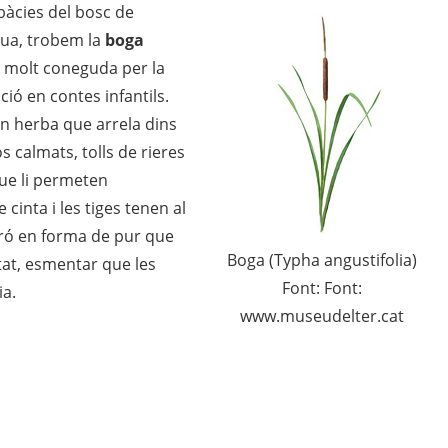
àcies del bosc de
igua, trobem la
boga
, molt coneguda per la
ció en contes infantils.
n herba que arrela dins
os calmats, tolls de rieres
que li permeten
cinta i les tiges tenen al
ró en forma de pur que
Boga (Typha angustifolia)
itat, esmentar que les
Font: Font:
ia.
www.museudelter.cat