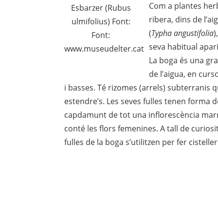
Com a plantes herb
Esbarzer (Rubus
ribera, dins de l’a
ulmifolius) Font:
(
Typha angustifolia
)
Font:
seva habitual apari
www.museudelter.cat
La boga és una gra
de l’aigua, en curs
i basses. Té rizomes (arrels) subterranis 
estendre’s. Les seves fulles tenen forma de 
capdamunt de tot una inflorescència mar
conté les flors femenines. A tall de curios
fulles de la boga s’utilitzen per fer cisteller