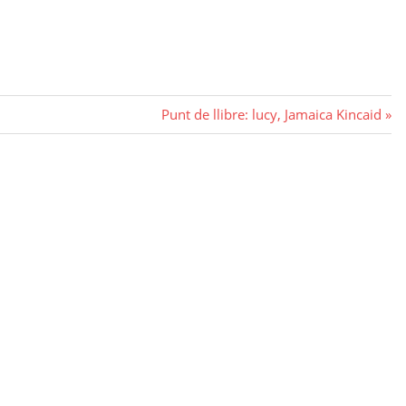
Next
Punt de llibre: lucy, Jamaica Kincaid
Post: