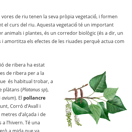
ores de riu tenen la seva pròpia vegetació́, i formen
 el curs del riu. Aquesta vegetació́ té un important
r animals i plantes, és un corredor biològic (és a dir, un
s i amortitza els efectes de les riuades perquè actua com
ió de ribera ha estat
es de ribera per a la
ue és habitual trobar, a
e plàtans (
Platanus sp
),
s avium
). El
pollancre
nt, Corró d’Avall i
 metres d’alçada i de
s a l’hivern. Té una
 però a mida que va