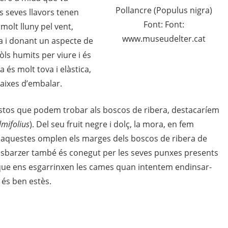
Pollancre (Populus nigra)
es seves llavors tenen
Font: Font:
molt lluny pel vent,
www.museudelter.cat
ra i donant un aspecte de
ls humits per viure i és
 és molt tova i elàstica,
caixes d’embalar.
ustos que podem trobar als boscos de ribera, destacaríem
mifolius
). Del seu fruit negre i dolç, la mora, en fem
aquestes omplen els marges dels boscos de ribera de
L’esbarzer també és conegut per les seves punxes presents
s, que ens esgarrinxen les cames quan intentem endinsar-
 és ben estès.