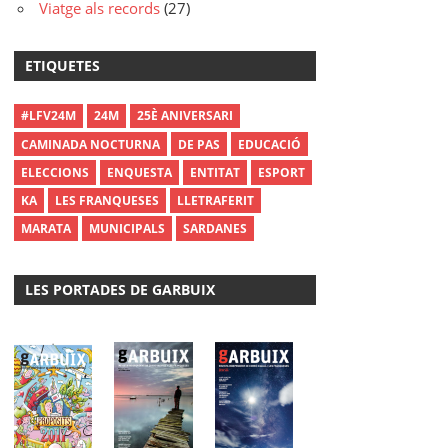
Viatge als records
(27)
ETIQUETES
#LFV24M
24M
25È ANIVERSARI
CAMINADA NOCTURNA
DE PAS
EDUCACIÓ
ELECCIONS
ENQUESTA
ENTITAT
ESPORT
KA
LES FRANQUESES
LLETRAFERIT
MARATA
MUNICIPALS
SARDANES
LES PORTADES DE GARBUIX