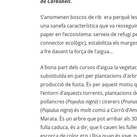
de Carbonell.
S’anomenen boscos de rib era perquè les v
una sanefa característica que va resseguint
paper en l’ecosistema: serveix de refugi pe
connector ecològic), estabilitza els marge
a fre davant la força de l’aigua…
A bona part dels cursos d’aigua la vegetac
substituïda en part per plantacions d’arbr
producció de fusta. És per aquest motiu q
l’entorn d’aquests torrents, plantacions d
pollancres (
Populus nigra
) i cirerers (
Prunu
(
Populus nigra
) és molt comú a Corró d’Amu
Marata. És un arbre que pot arribar als 30
fulla caduca, és a dir, que li cauen les fulle
escorça de color gris i llisa quan és jove,