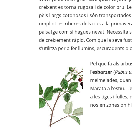
creixent es torna rugosa i de color bru. L
pèls llargs cotonosos i són transportades 
omplint les riberes dels rius a la primave
paisatge com si hagués nevat. Necessita sò
de creixement ràpid. Com que la seva fusta
s’utilitza per a fer llumins, escuradents o 
Pel que fa als arb
l’
esbarzer
(
Rubus ul
melmelades, quan 
Marata a l’estiu. 
a les tiges i fulle
nos en zones on hi