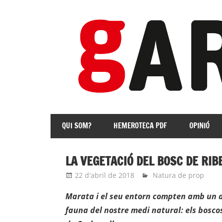
Skip
to
content
revista
Independent
QUI SOM?
HEMEROTECA PDF
OPINIÓ
de
les
Franqueses
LA VEGETACIÓ DEL BOSC DE RIB
22 d'abril de 2018
Eli
Natura de prop
Marata i el seu entorn compten amb un de
fauna del nostre medi natural: els boscos