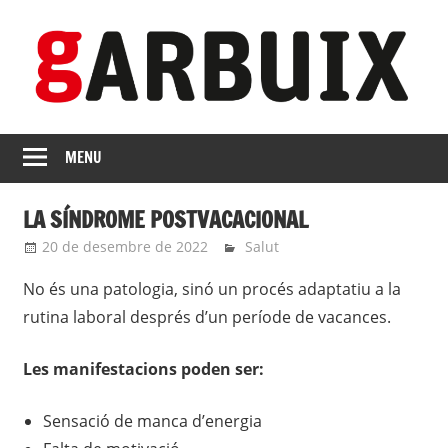
Skip
to
content
revista
GARBUIX
Independent
MENU
de
les
LA SÍNDROME POSTVACACIONAL
Franqueses
20 de desembre de 2022
Eli
Salut
No és una patologia, sinó un procés adaptatiu a la
rutina laboral després d’un període de vacances.
Les manifestacions poden ser:
Sensació de manca d’energia