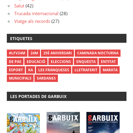
Salut
(42)
Trucada internacional
(28)
Viatge als records
(27)
ETIQUETES
#LFV24M
24M
25È ANIVERSARI
CAMINADA NOCTURNA
DE PAS
EDUCACIÓ
ELECCIONS
ENQUESTA
ENTITAT
ESPORT
KA
LES FRANQUESES
LLETRAFERIT
MARATA
MUNICIPALS
SARDANES
LES PORTADES DE GARBUIX