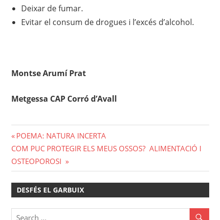
Deixar de fumar.
Evitar el consum de drogues i l’excés d’alcohol.
Montse Arumí Prat
Metgessa CAP Corró d’Avall
Navegació
Previous
POEMA: NATURA INCERTA
Next
Post:
COM PUC PROTEGIR ELS MEUS OSSOS? ALIMENTACIÓ I
d'entrades
Post:
OSTEOPOROSI
DESFÉS EL GARBUIX