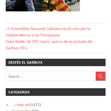
Navegació
Previous
L’Assemblea Nacional Catalana recull vots per la
Post:
independència a les Franqueses
d'entrades
Next
Yoba Balde, de l’IES Lauro, autora de la portada del
Post:
Garbuix 99
DESFÉS EL GARBUIX
CATEGORIES
…i més enllà
(11)