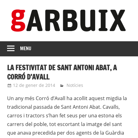
Skip
to
content
revista
GARBUIX
Independent
MENU
de
les
LA FESTIVITAT DE SANT ANTONI ABAT, A
Franqueses
CORRÓ D’AVALL
12 de gener de 2014
roger
Notícies
Un any més Corró d’Avall ha acollit aquest migdia la
tradicional passada de Sant Antoni Abat. Cavalls,
carros i tractors s’han fet seus per una estona els
carrers del poble, tot escortant la imatge del sant
que anava precedida per dos agents de la Guàrdia