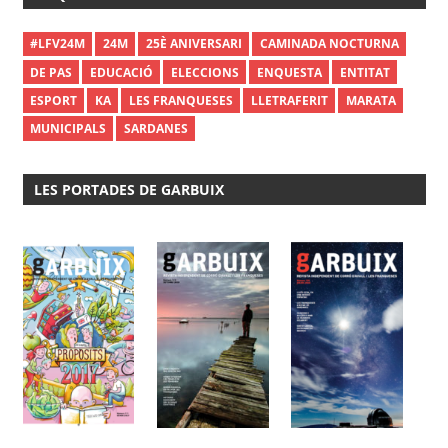
#LFV24M
24M
25È ANIVERSARI
CAMINADA NOCTURNA
DE PAS
EDUCACIÓ
ELECCIONS
ENQUESTA
ENTITAT
ESPORT
KA
LES FRANQUESES
LLETRAFERIT
MARATA
MUNICIPALS
SARDANES
LES PORTADES DE GARBUIX