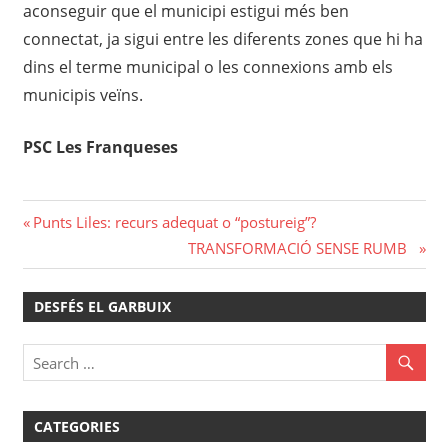
aconseguir que el municipi estigui més ben
connectat, ja sigui entre les diferents zones que hi ha
dins el terme municipal o les connexions amb els
municipis veïns.
PSC Les Franqueses
Navegació
Previous
Punts Liles: recurs adequat o “postureig”?
Post:
Next
TRANSFORMACIÓ SENSE RUMB
d'entrades
Post:
DESFÉS EL GARBUIX
CATEGORIES