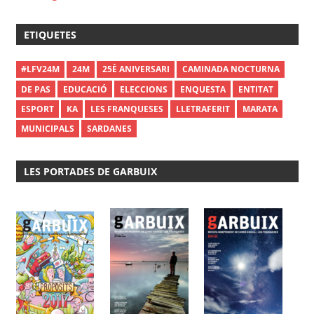
ETIQUETES
#LFV24M
24M
25È ANIVERSARI
CAMINADA NOCTURNA
DE PAS
EDUCACIÓ
ELECCIONS
ENQUESTA
ENTITAT
ESPORT
KA
LES FRANQUESES
LLETRAFERIT
MARATA
MUNICIPALS
SARDANES
LES PORTADES DE GARBUIX