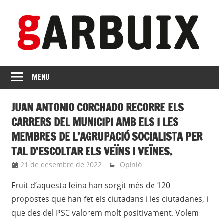
Skip
to
content
revista
GARBUIX
Independent
MENU
de
les
JUAN ANTONIO CORCHADO RECORRE ELS
Franqueses
CARRERS DEL MUNICIPI AMB ELS I LES
MEMBRES DE L’AGRUPACIÓ SOCIALISTA PER
TAL D’ESCOLTAR ELS VEÏNS I VEÏNES.
21 de desembre de 2022
Eli
Opinió
Fruit d’aquesta feina han sorgit més de 120
propostes que han fet els ciutadans i les ciutadanes, i
que des del PSC valorem molt positivament. Volem