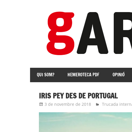
Skip
to
content
revista
Independent
QUI SOM?
HEMEROTECA PDF
OPINIÓ
de
les
Franqueses
IRIS PEY DES DE PORTUGAL
3 de novembre de 2018
Eli
Trucada intern