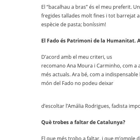
El “bacalhau a bras” és el meu preferit. Un
fregides tallades molt fines i tot barrejat
espècie de pasta; boníssim!
El Fado é
s Patrimoni de la Humanitat. 
D’acord amb el meu criteri, us
recomano Ana Moura i Carminho, com a a
més actuals. Ara bé, com a indispensable 
món del Fado no podeu deixar
d’escoltar l’Amália Rodrigues, fadista imp
Què trobes a faltar de Catalunya?
El que més trobo a faltar, i que m’omple 