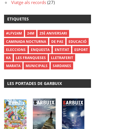
Viatge als records
(27)
ETIQUETES
#LFV24M
24M
25È ANIVERSARI
CAMINADA NOCTURNA
DE PAS
EDUCACIÓ
ELECCIONS
ENQUESTA
ENTITAT
ESPORT
KA
LES FRANQUESES
LLETRAFERIT
MARATA
MUNICIPALS
SARDANES
LES PORTADES DE GARBUIX