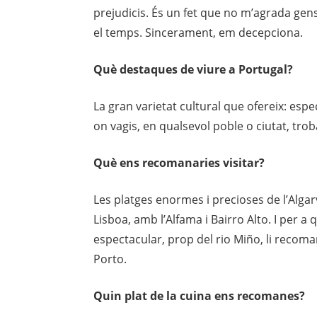
prejudicis. És un fet que no m’agrada gens
el temps. Sincerament, em decepciona.
Què desta
ques
de viure a Portuga
l
?
La gran varietat cultural que ofereix: espec
on vagis, en qualsevol poble o ciutat, trob
Què
ens recomanaries visitar
?
Les platges enormes i precioses de l’Algarv
Lisboa, amb l’Alfama i Bairro Alto. I per a
espectacular, prop del rio Miño, li recoma
Porto.
Quin plat de la cuina ens recomanes?