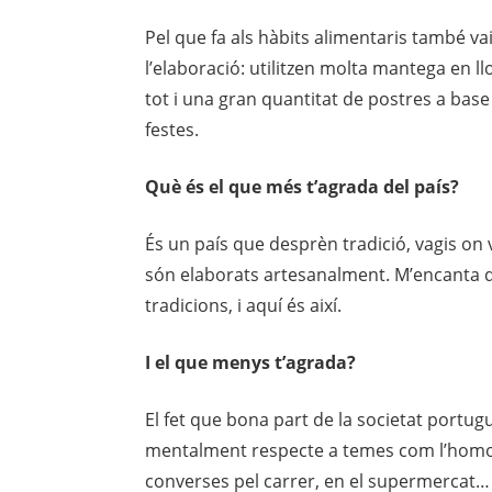
Pel que fa als hàbits alimentaris també va
l’elaboració: utilitzen molta mantega en l
tot i una gran quantitat de postres a base 
festes.
Què és el que més
t’agrada del país?
És un país que desprèn tradició, vagis on v
són elaborats artesanalment. M’encanta qu
tradicions, i aquí és així.
I el que menys t’agrada?
El fet que bona part de la societat portug
mentalment respecte a temes com l’homos
converses pel carrer, en el supermercat…