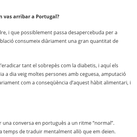
n vas arribar
a Portugal
?
re, i que possiblement passa desapercebuda per a
oblació consumeix diàriament una gran quantitat de
’eradicar tant el sobrepès com la diabetis, i aquí els
dia a dia veig moltes persones amb ceguesa, amputació
àriament com a conseqüència d’aquest hàbit alimentari, i
guir una conversa en portuguès a un ritme “normal”.
ia temps de traduir mentalment allò que em deien.