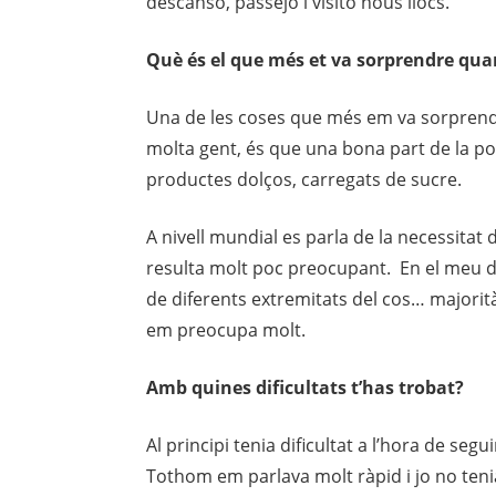
descanso, passejo i visito nous llocs.
Què és el que més et va sorprendre qua
Una de les coses que més em va sorprend
molta gent, és que una bona part de la p
productes dolços, carregats de sucre.
A nivell mundial es parla de la necessitat d
resulta molt poc preocupant. En el meu 
de diferents extremitats del cos… majorit
em preocupa molt.
Amb quines dificultats t’has trobat?
Al principi tenia dificultat a l’hora de se
Tothom em parlava molt ràpid i jo no ten