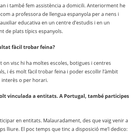
ran i també fem assistència a domicili. Anteriorment he
t com a professora de llengua espanyola per a nens i
auxiliar educativa en un centre d’estudis i en un
t de plats típics espanyols.
ultat fàcil trobar feina
?
at on visc hi ha moltes escoles, botigues i centres
s, i és molt fàcil trobar feina i poder escollir l’àmbit
r interès o per horari.
olt vinculada
a
entitats. A Portugal, també participes
rticipar en entitats. Malauradament, des que vaig venir a
s lliure. El poc temps que tinc a disposició me’l dedico: