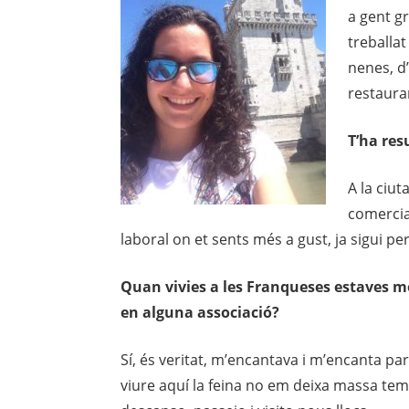
a gent g
treballa
nenes, d’
restauran
T’ha res
A la ciut
comercial
laboral on et sents més a gust, ja sigui pe
Quan vivies a les Franqueses estaves m
en alguna associació?
Sí, és veritat, m’encantava i m’encanta pa
viure aquí la feina no em deixa massa temp