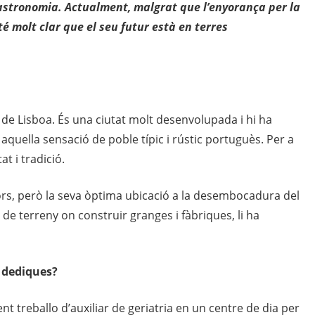
 gastronomia. Actualment, malgrat que l’enyorança per la
té molt clar que el seu futur està en terres
 de Lisboa. És una ciutat molt desenvolupada i hi ha
quella sensació de poble típic i rústic portuguès. Per a
at i tradició.
rs, però la seva òptima ubicació a la desembocadura del
 de terreny on construir granges i fàbriques, li ha
 dediques?
t treballo d’auxiliar de geriatria en un centre de dia per