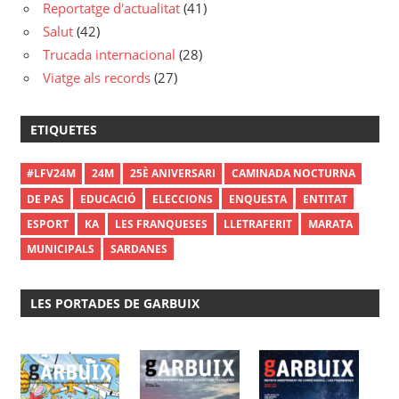
Reportatge d'actualitat
(41)
Salut
(42)
Trucada internacional
(28)
Viatge als records
(27)
ETIQUETES
#LFV24M
24M
25È ANIVERSARI
CAMINADA NOCTURNA
DE PAS
EDUCACIÓ
ELECCIONS
ENQUESTA
ENTITAT
ESPORT
KA
LES FRANQUESES
LLETRAFERIT
MARATA
MUNICIPALS
SARDANES
LES PORTADES DE GARBUIX