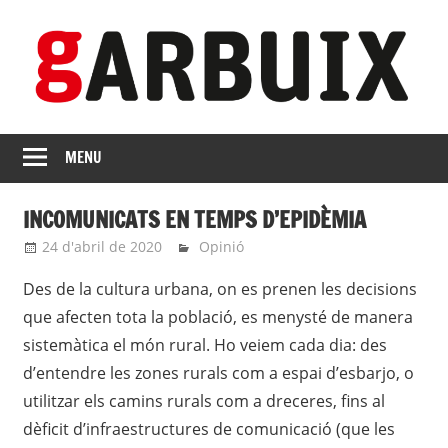
Skip
to
content
revista
GARBUIX
Independent
MENU
de
les
INCOMUNICATS EN TEMPS D’EPIDÈMIA
Franqueses
24 d'abril de 2020
Eli
Opinió
Des de la cultura urbana, on es prenen les decisions
que afecten tota la població, es menysté de manera
sistemàtica el món rural. Ho veiem cada dia: des
d’entendre les zones rurals com a espai d’esbarjo, o
utilitzar els camins rurals com a dreceres, fins al
dèficit d’infraestructures de comunicació (que les