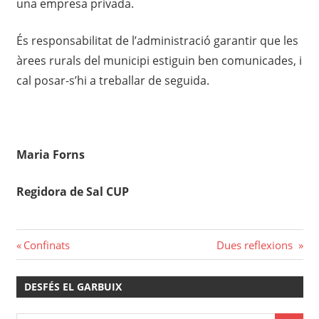
una empresa privada.
És responsabilitat de l’administració garantir que les
àrees rurals del municipi estiguin ben comunicades, i
cal posar-s’hi a treballar de seguida.
Maria Forns
Regidora de Sal CUP
Navegació
Previous
Next
Confinats
Dues reflexions
Post:
Post:
d'entrades
DESFÉS EL GARBUIX