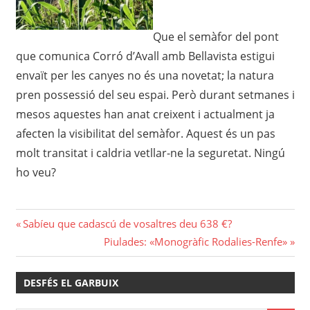
Que el semàfor del pont
que comunica Corró d’Avall amb Bellavista estigui
envaït per les canyes no és una novetat; la natura
pren possessió del seu espai. Però durant setmanes i
mesos aquestes han anat creixent i actualment ja
afecten la visibilitat del semàfor. Aquest és un pas
molt transitat i caldria vetllar-ne la seguretat. Ningú
ho veu?
Navegació
Previous
Sabíeu que cadascú de vosaltres deu 638 €?
Post:
Next
Piulades: «Monogràfic Rodalies-Renfe»
d'entrades
Post:
DESFÉS EL GARBUIX