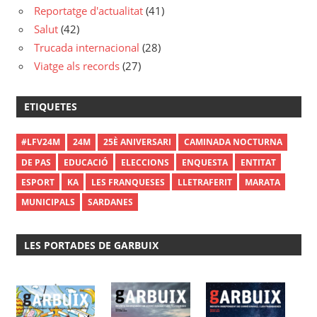
Reportatge d'actualitat
(41)
Salut
(42)
Trucada internacional
(28)
Viatge als records
(27)
ETIQUETES
#LFV24M
24M
25È ANIVERSARI
CAMINADA NOCTURNA
DE PAS
EDUCACIÓ
ELECCIONS
ENQUESTA
ENTITAT
ESPORT
KA
LES FRANQUESES
LLETRAFERIT
MARATA
MUNICIPALS
SARDANES
LES PORTADES DE GARBUIX