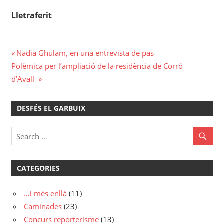
Lletraferit
Navegació
Previous
Nadia Ghulam, en una entrevista de pas
Next
Post:
Polèmica per l’ampliació de la residència de Corró
d'entrades
Post:
d’Avall
DESFÉS EL GARBUIX
CATEGORIES
…i més enllà
(11)
Caminades
(23)
Concurs reporterisme
(13)