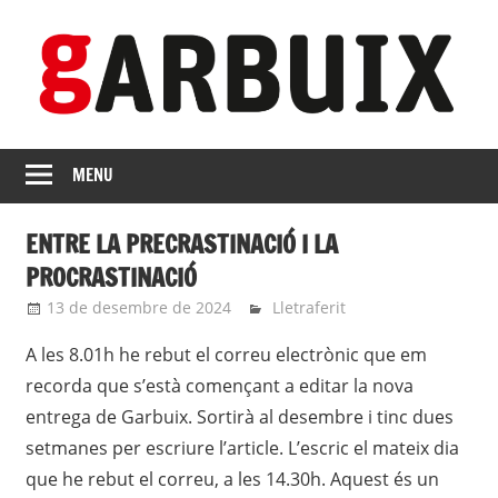
Skip
to
content
revista
GARBUIX
Independent
MENU
de
les
ENTRE LA PRECRASTINACIÓ I LA
Franqueses
PROCRASTINACIÓ
13 de desembre de 2024
Eli
Lletraferit
A les 8.01h he rebut el correu electrònic que em
recorda que s’està començant a editar la nova
entrega de Garbuix. Sortirà al desembre i tinc dues
setmanes per escriure l’article. L’escric el mateix dia
que he rebut el correu, a les 14.30h. Aquest és un