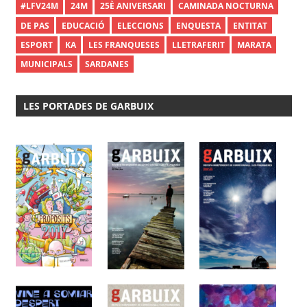
#LFV24M
24M
25È ANIVERSARI
CAMINADA NOCTURNA
DE PAS
EDUCACIÓ
ELECCIONS
ENQUESTA
ENTITAT
ESPORT
KA
LES FRANQUESES
LLETRAFERIT
MARATA
MUNICIPALS
SARDANES
LES PORTADES DE GARBUIX