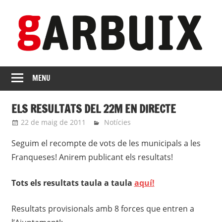
Skip
to
content
revista
GARBUIX
Independent
MENU
de
les
ELS RESULTATS DEL 22M EN DIRECTE
Franqueses
22 de maig de 2011
roger
Notícies
Seguim el recompte de vots de les municipals a les
Franqueses! Anirem publicant els resultats!
Tots els resultats taula a taula
aquí!
Resultats provisionals amb 8 forces que entren a