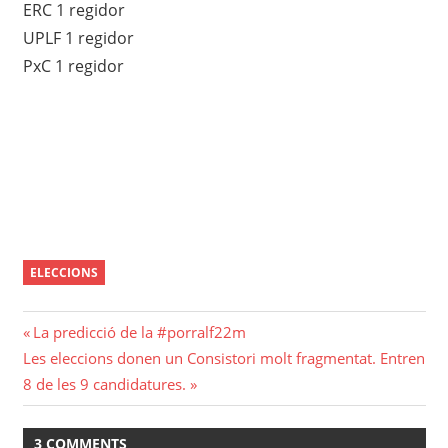
ERC 1 regidor
UPLF 1 regidor
PxC 1 regidor
ELECCIONS
Navegació
Previous
La predicció de la #porralf22m
Next
Post:
Les eleccions donen un Consistori molt fragmentat. Entren
d'entrades
Post:
8 de les 9 candidatures.
3 COMMENTS