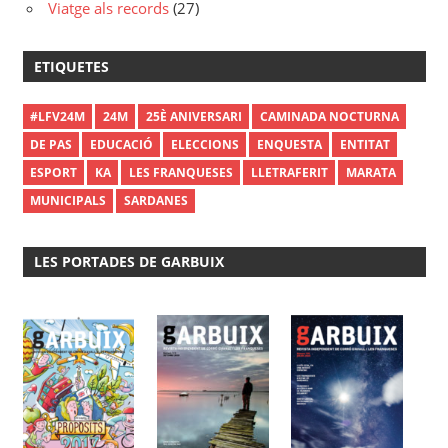
Viatge als records
(27)
ETIQUETES
#LFV24M
24M
25È ANIVERSARI
CAMINADA NOCTURNA
DE PAS
EDUCACIÓ
ELECCIONS
ENQUESTA
ENTITAT
ESPORT
KA
LES FRANQUESES
LLETRAFERIT
MARATA
MUNICIPALS
SARDANES
LES PORTADES DE GARBUIX