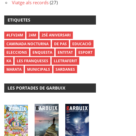
Viatge als records
(27)
ETIQUETES
#LFV24M
24M
25È ANIVERSARI
CAMINADA NOCTURNA
DE PAS
EDUCACIÓ
ELECCIONS
ENQUESTA
ENTITAT
ESPORT
KA
LES FRANQUESES
LLETRAFERIT
MARATA
MUNICIPALS
SARDANES
LES PORTADES DE GARBUIX