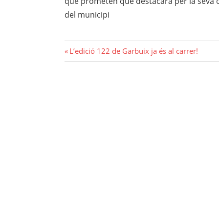
que
prometen que destacarà per la seva or
del municipi
Navegació
Previous
L’edició 122 de Garbuix ja és al carrer!
Post:
d'entrades