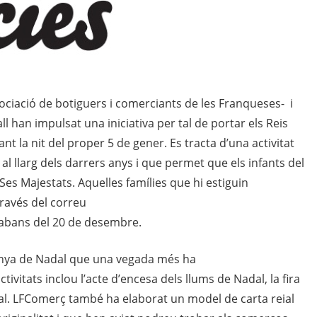
ociació de botiguers i comerciants de les Franqueses- i
all han impulsat una iniciativa per tal de
portar els Reis
nt la nit del proper 5 de gener. Es tracta d’una activitat
 llarg dels darrers anys i que permet que els infants del
Ses Majestats. Aquelles famílies que hi estiguin
 través del correu
abans del 20 de desembre.
nya de Nadal que una vegada més ha
tivitats inclou l’acte d’encesa dels llums de Nadal, la fira
eial. LFComerç també ha elaborat un model de carta reial