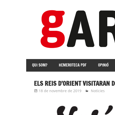
Skip
to
content
revista
Independent
QUI SOM?
HEMEROTECA PDF
OPINIÓ
de
les
Franqueses
ELS REIS D’ORIENT VISITARAN 
18 de novembre de 2019
Eli
Notícies