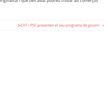
iginalitat i que ben aviat podreu trobar als comerços
Next
JxCAT i PSC presenten el seu programa de govern
Post: