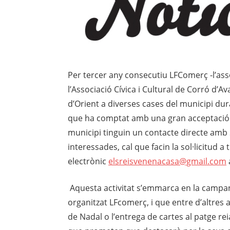
Per tercer any consecutiu LFComerç -l’ass
l’Associació Cívica i Cultural de Corró d’Av
d’Orient a diverses cases del municipi dura
que ha comptat amb una gran acceptació al
municipi tinguin un contacte directe am
b 
interessades, cal que facin la sol·licitud a
electrònic
elsreisvenenacasa@gmail.com
Aquesta activitat s’emma
rca en la campa
organitzat LFcomerç, i que entre d’altres ac
de Nadal o l’entrega de cartes al patge r