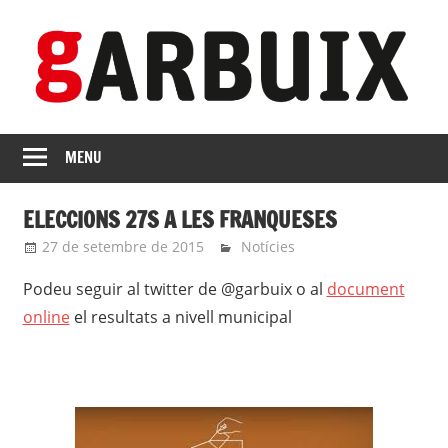
Skip
to
content
revista
GARBUIX
Independent
MENU
de
les
ELECCIONS 27S A LES FRANQUESES
Franqueses
27 de setembre de 2015
roger
Notícies
Podeu seguir al twitter de @garbuix o al
document
online
el resultats a nivell municipal