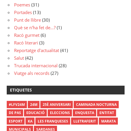
Poemes
(31)
Portades
(13)
Punt de llibre
(30)
Què se n'ha fet de…?
(1)
Racó gurmet
(6)
Racó literari
(3)
Reportatge d'actualitat
(41)
Salut
(42)
Trucada internacional
(28)
Viatge als records
(27)
ETIQUETES
#LFV24M
24M
25È ANIVERSARI
CAMINADA NOCTURNA
DE PAS
EDUCACIÓ
ELECCIONS
ENQUESTA
ENTITAT
ESPORT
KA
LES FRANQUESES
LLETRAFERIT
MARATA
MUNICIPALS
SARDANES