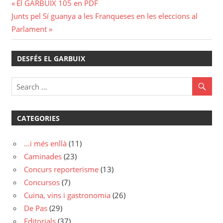
Navegació
Previous
El GARBUIX 105 en PDF
Next
Post:
Junts pel Sí guanya a les Franqueses en les eleccions al
d'entrades
Post:
Parlament
DESFÉS EL GARBUIX
CATEGORIES
…i més enllà
(11)
Caminades
(23)
Concurs reporterisme
(13)
Concursos
(7)
Cuina, vins i gastronomia
(26)
De Pas
(29)
Editorials
(37)