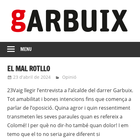
Skip
to
content
revista
GARBUIX
Independent
MENU
de
les
EL MAL ROTLLO
Franqueses
23 d'abril de 2024
Eli
Opinió
23Vaig llegir l’entrevista a l’alcalde del darrer Garbuix.
Tot amabilitat i bones intencions fins que comença a
parlar de l’oposició. Quina agror i quin ressentiment
transmeten les seves paraules quan es refereix a
Colomé! I per què no dir-ho també quan dolor! I em
temo que el to no seria gaire diferent si