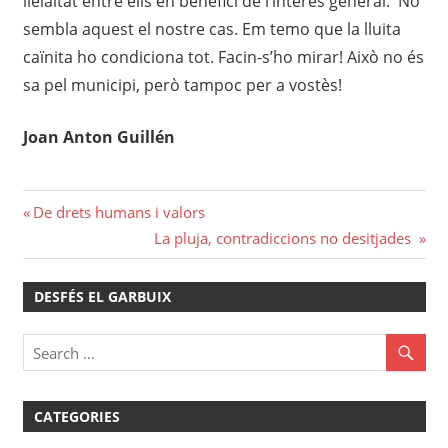
lleialtat entre ells en benefici de l’interès general. No
sembla aquest el nostre cas. Em temo que la lluita
caïnita ho condiciona tot. Facin-s’ho mirar! Això no és
sa pel municipi, però tampoc per a vostès!
Joan Anton Guillén
Navegació
Previous
De drets humans i valors
Post:
Next
La pluja, contradiccions no desitjades
d'entrades
Post:
DESFÉS EL GARBUIX
CATEGORIES