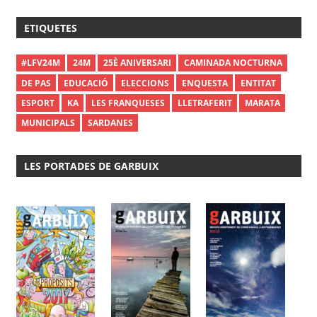
ETIQUETES
#LFV24M
24M
25È ANIVERSARI
CAMINADA NOCTURNA
DE PAS
EDUCACIÓ
ELECCIONS
ENQUESTA
ENTITAT
ESPORT
KA
LES FRANQUESES
LLETRAFERIT
MARATA
MUNICIPALS
SARDANES
LES PORTADES DE GARBUIX