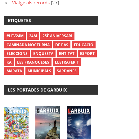
Viatge als records
(27)
ETIQUETES
#LFV24M
24M
25È ANIVERSARI
CAMINADA NOCTURNA
DE PAS
EDUCACIÓ
ELECCIONS
ENQUESTA
ENTITAT
ESPORT
KA
LES FRANQUESES
LLETRAFERIT
MARATA
MUNICIPALS
SARDANES
LES PORTADES DE GARBUIX