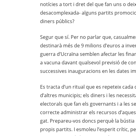
notícies a tort i dret del que fan uns o d
desacomplexada- alguns partits promocion
diners públics?
Segur que sí. Per no parlar que, casualme
destinarà més de 9 milions d’euros a invers
guerra d’Ucraïna semblen afectar les fina
a vacuna davant qualsevol previsió de con
successives inauguracions en les dates i
Es tracta d’un ritual que es repeteix cad
d’altres municipis; els diners i les necess
electorals que fan els governants i a les 
correcte administrar els recursos d’aquest
gat. Prepareu-vos doncs perquè la bústia se
propis partits. I esmoleu l’esperit crític, 