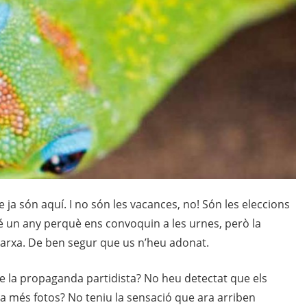
ue ja són aquí. I no són les vacances, no! Són les eleccions
bé un any perquè ens convoquin a les urnes, però la
 marxa. De ben segur que us n’heu adonat.
 la propaganda partidista? No heu detectat que els
a a més fotos? No teniu la sensació que ara arriben