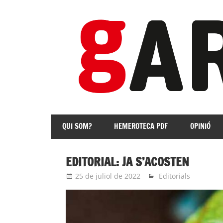
Skip
to
content
revista
Independent
QUI SOM?
HEMEROTECA PDF
OPINIÓ
de
les
Franqueses
EDITORIAL: JA S’ACOSTEN
25 de juliol de 2022
Eli
Editorials