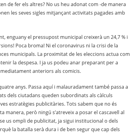
eixen de fer els altres? No us heu adonat com -de manera
en les seves sigles mitjançant activitats pagades amb
nt, enguany el pressupost municipal creixerà un 24,7 % i
ions! Poca broma! Ni el coronavirus ni la crisi de la
nces municipals. La proximitat de les eleccions actua com
tenir la despesa. I ja us podeu anar preparant per a
mmediatament anteriors als comicis.
a quatre anys. Passa aquí i malauradament també passa a
itats dels ciutadans queden subordinats als càlculs
seves estratègies publicitàries. Tots sabem que no és
a manera, però ningú s’atreveix a posar el cascavell al
 us ompli de publicitat, ja sigui institucional o dels
perquè la batalla serà dura i de ben segur que cap dels