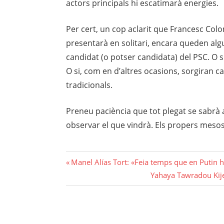
actors principals hi escatimarà energies.
Per cert, un cop aclarit que Francesc Colo
presentarà en solitari, encara queden algu
candidat (o potser candidata) del PSC. O s
O si, com en d’altres ocasions, sorgiran 
tradicionals.
Preneu paciència que tot plegat se sabrà 
observar el que vindrà. Els propers mesos
Navegació
Previous
Manel Alías Tort: «Feia temps que en Putin 
Post:
Next
Yahaya Tawradou Kijer
d'entrades
Post: