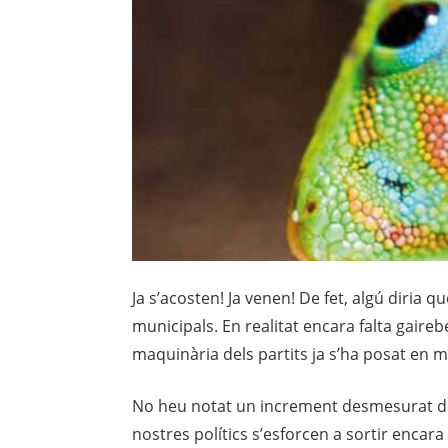
Ja s’acosten! Ja venen! De fet, algú diria q
municipals. En realitat encara falta gaire
maquinària dels partits ja s’ha posat en
No heu notat un increment desmesurat de
nostres polítics s’esforcen a sortir encar