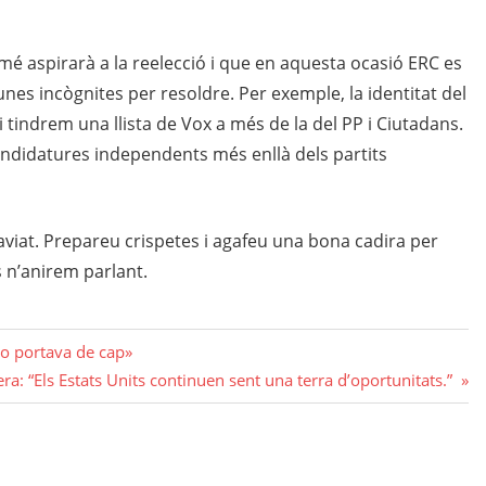
mé aspirarà a la reelecció i que en aquesta ocasió ERC es
nes incògnites per resoldre. Per exemple, la identitat del
i tindrem una llista de Vox a més de la del PP i Ciutadans.
candidatures independents més enllà dels partits
aviat. Prepareu crispetes i agafeu una bona cadira per
 n’anirem parlant.
ho portava de cap»
a: “Els Estats Units continuen sent una terra d’oportunitats.”