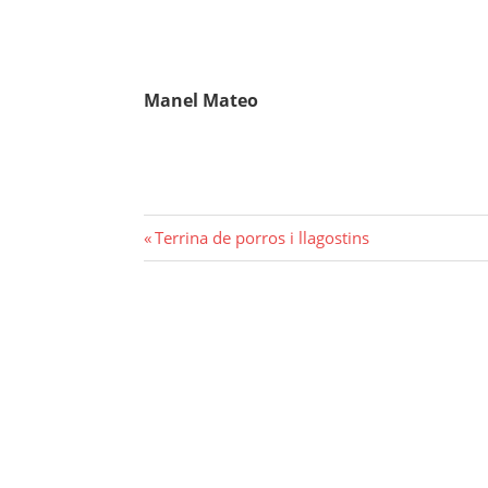
Manel Mateo
Navegació
Previous
Terrina de porros i llagostins
Post:
d'entrades