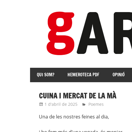
Skip
to
content
revista
Independent
QUI SOM?
HEMEROTECA PDF
OPINIÓ
de
les
Franqueses
CUINA I MERCAT DE LA MÀ
1 d'abril de 2025
Eli
Poemes
Una de les nostres feines al dia,
i ho fem més d’una vegada, és menjar.