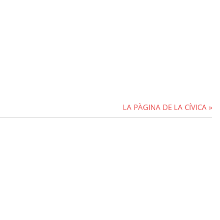
Next
LA PÀGINA DE LA CÍVICA
Post: