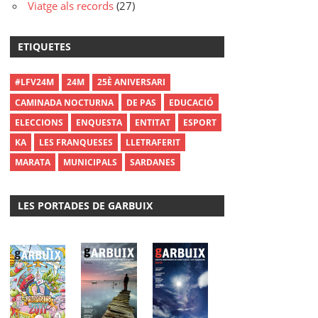
Viatge als records
(27)
ETIQUETES
#LFV24M
24M
25È ANIVERSARI
CAMINADA NOCTURNA
DE PAS
EDUCACIÓ
ELECCIONS
ENQUESTA
ENTITAT
ESPORT
KA
LES FRANQUESES
LLETRAFERIT
MARATA
MUNICIPALS
SARDANES
LES PORTADES DE GARBUIX