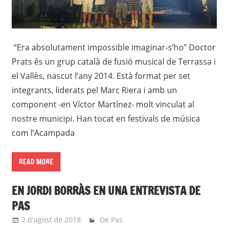
“Era absolutament impossible imaginar-s’ho” Doctor
Prats és un grup català de fusió musical de Terrassa i
el Vallès, nascut l’any 2014. Està format per set
integrants, liderats pel Marc Riera i amb un
component -en Víctor Martínez- molt vinculat al
nostre municipi. Han tocat en festivals de música
com l’Acampada
READ MORE
EN JORDI BORRÀS EN UNA ENTREVISTA DE
PAS
2 d'agost de 2018
Eli
De Pas