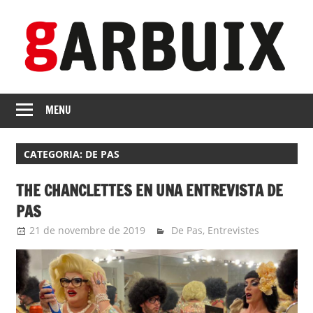
Skip
to
content
revista
GARBUIX
Independent
MENU
de
les
CATEGORIA:
DE PAS
Franqueses
THE CHANCLETTES EN UNA ENTREVISTA DE
PAS
21 de novembre de 2019
Eli
De Pas
,
Entrevistes