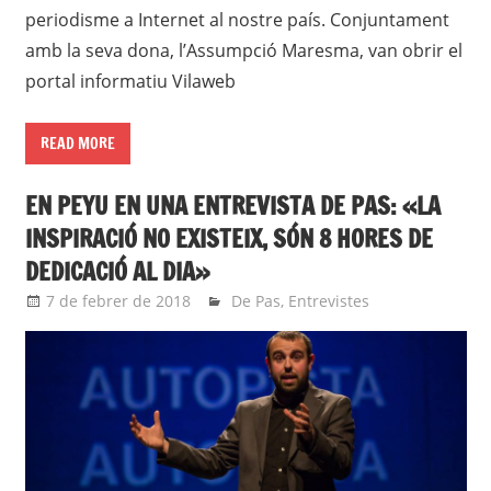
periodisme a Internet al nostre país. Conjuntament
amb la seva dona, l’Assumpció Maresma, van obrir el
portal informatiu Vilaweb
READ MORE
EN PEYU EN UNA ENTREVISTA DE PAS: «LA
INSPIRACIÓ NO EXISTEIX, SÓN 8 HORES DE
DEDICACIÓ AL DIA»
7 de febrer de 2018
Eli
De Pas
,
Entrevistes