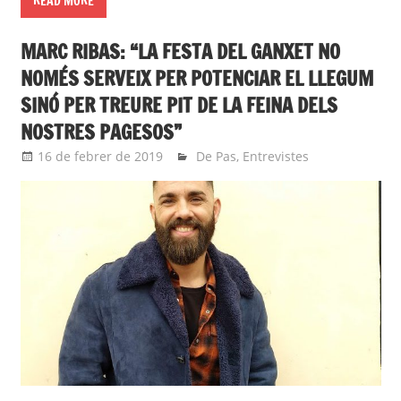
READ MORE
MARC RIBAS: “LA FESTA DEL GANXET NO
NOMÉS SERVEIX PER POTENCIAR EL LLEGUM
SINÓ PER TREURE PIT DE LA FEINA DELS
NOSTRES PAGESOS”
16 de febrer de 2019
roger
De Pas
,
Entrevistes