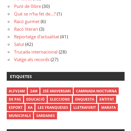
Punt de llibre
(30)
Què se n'ha fet de…?
(1)
Racó gurmet
(6)
Racó literari
(3)
Reportatge d'actualitat
(41)
Salut
(42)
Trucada internacional
(28)
Viatge als records
(27)
ETIQUETES
#LFV24M
24M
25È ANIVERSARI
CAMINADA NOCTURNA
DE PAS
EDUCACIÓ
ELECCIONS
ENQUESTA
ENTITAT
ESPORT
KA
LES FRANQUESES
LLETRAFERIT
MARATA
MUNICIPALS
SARDANES