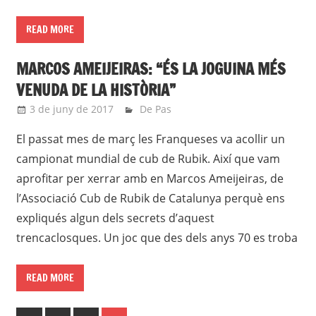
READ MORE
MARCOS AMEIJEIRAS: “ÉS LA JOGUINA MÉS
VENUDA DE LA HISTÒRIA”
3 de juny de 2017
roger
De Pas
El passat mes de març les Franqueses va acollir un
campionat mundial de cub de Rubik. Així que vam
aprofitar per xerrar amb en Marcos Ameijeiras, de
l’Associació Cub de Rubik de Catalunya perquè ens
expliqués algun dels secrets d’aquest
trencaclosques. Un joc que des dels anys 70 es troba
READ MORE