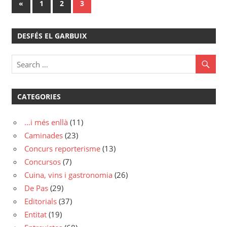
Paginació
Previous
«
1
2
3
Posts
de
DESFÉS EL GARBUIX
les
entrades
CATEGORIES
…i més enllà
(11)
Caminades
(23)
Concurs reporterisme
(13)
Concursos
(7)
Cuina, vins i gastronomia
(26)
De Pas
(29)
Editorials
(37)
Entitat
(19)