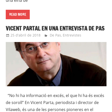
una eina de
READ MORE
VICENT PARTAL EN UNA ENTREVISTA DE PAS
25 d'abril de 2018
Eli
De Pas
,
Entrevistes
“No hi ha informació en excés, el que hi ha és excés
de soroll” En Vicent Parta, periodista i director de
Vilaweb, és una de les persones pioneres en el