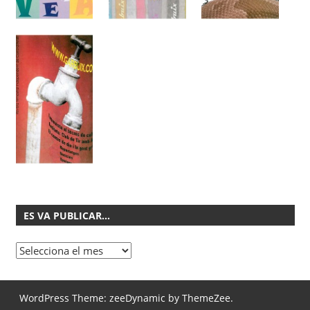
ES VA PUBLICAR…
Es
va
publicar…
WordPress Theme: zeeDynamic by ThemeZee.