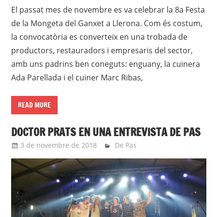
El passat mes de novembre es va celebrar la 8a Festa
de la Mongeta del Ganxet a Llerona. Com és costum,
la convocatòria es converteix en una trobada de
productors, restauradors i empresaris del sector,
amb uns padrins ben coneguts: enguany, la cuinera
Ada Parellada i el cuiner Marc Ribas,
READ MORE
DOCTOR PRATS EN UNA ENTREVISTA DE PAS
3 de novembre de 2018
Eli
De Pas