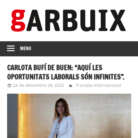
Skip
to
content
revista
GARBUIX
Independent
MENU
de
les
CARLOTA BUFÍ DE BUEN: “AQUÍ LES
Franqueses
OPORTUNITATS LABORALS SÓN INFINITES”.
24 de desembre de 2022
Eli
Trucada internacional