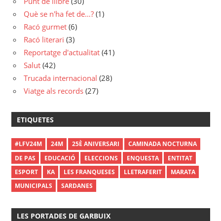
Punt de llibre
(30)
Què se n'ha fet de…?
(1)
Racó gurmet
(6)
Racó literari
(3)
Reportatge d'actualitat
(41)
Salut
(42)
Trucada internacional
(28)
Viatge als records
(27)
ETIQUETES
#LFV24M
24M
25È ANIVERSARI
CAMINADA NOCTURNA
DE PAS
EDUCACIÓ
ELECCIONS
ENQUESTA
ENTITAT
ESPORT
KA
LES FRANQUESES
LLETRAFERIT
MARATA
MUNICIPALS
SARDANES
LES PORTADES DE GARBUIX