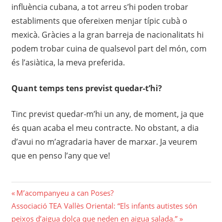
influència cubana, a tot arreu s’hi poden trobar
establiments que ofereixen menjar típic cubà o
mexicà. Gràcies a la gran barreja de nacionalitats hi
podem trobar cuina de qualsevol part del món, com
és l’asiàtica, la meva preferida.
Quant temps tens previst quedar-t’hi?
Tinc previst quedar-m’hi un any, de moment, ja que
és quan acaba el meu contracte. No obstant, a dia
d’avui no m’agradaria haver de marxar. Ja veurem
que en penso l’any que ve!
Navegació
Previous
M’acompanyeu a can Poses?
Next
Post:
Associació TEA Vallès Oriental: “Els infants autistes són
d'entrades
Post:
peixos d’aigua dolça que neden en aigua salada.”