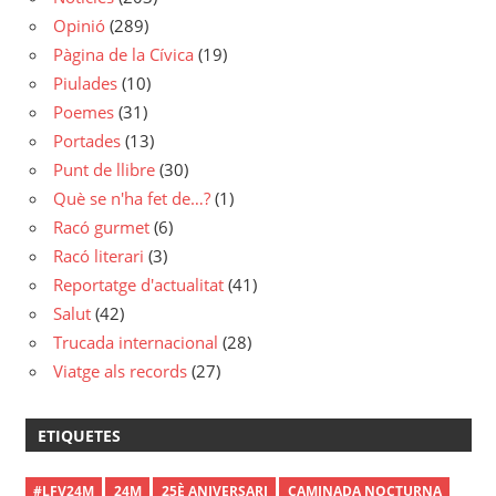
Opinió
(289)
Pàgina de la Cívica
(19)
Piulades
(10)
Poemes
(31)
Portades
(13)
Punt de llibre
(30)
Què se n'ha fet de…?
(1)
Racó gurmet
(6)
Racó literari
(3)
Reportatge d'actualitat
(41)
Salut
(42)
Trucada internacional
(28)
Viatge als records
(27)
ETIQUETES
#LFV24M
24M
25È ANIVERSARI
CAMINADA NOCTURNA