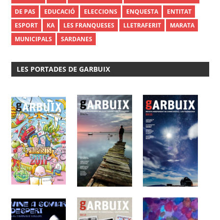
DE PAS
EDUCACIÓ
ELECCIONS
ENQUESTA
ENTITAT
ESPORT
KA
LES FRANQUESES
LLETRAFERIT
MARATA
MUNICIPALS
SARDANES
LES PORTADES DE GARBUIX