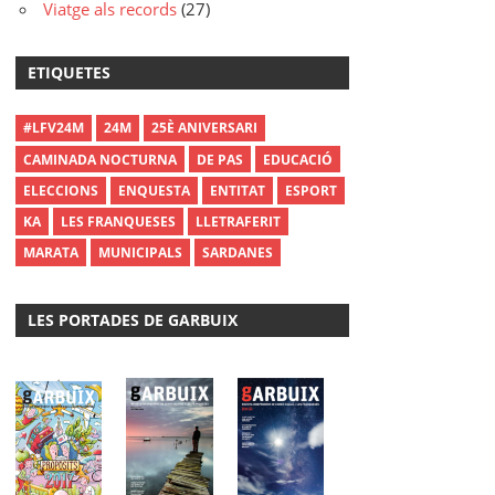
Viatge als records
(27)
ETIQUETES
#LFV24M
24M
25È ANIVERSARI
CAMINADA NOCTURNA
DE PAS
EDUCACIÓ
ELECCIONS
ENQUESTA
ENTITAT
ESPORT
KA
LES FRANQUESES
LLETRAFERIT
MARATA
MUNICIPALS
SARDANES
LES PORTADES DE GARBUIX