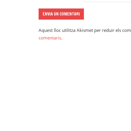
Aquest lloc utilitza Akismet per reduir els co
comentaris
.