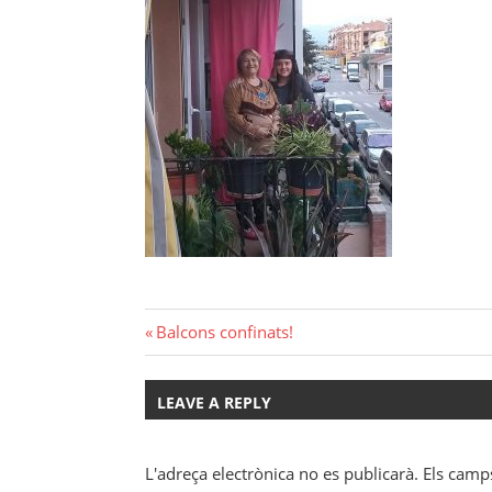
Navegació
Previous
Balcons confinats!
Post:
d'entrades
LEAVE A REPLY
L'adreça electrònica no es publicarà.
Els camp