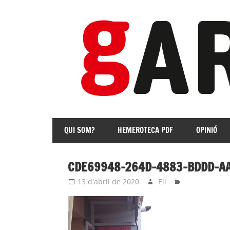
Skip
to
content
revista
Independent
QUI SOM?
HEMEROTECA PDF
OPINIÓ
de
les
Franqueses
CDE69948-264D-4883-BDDD-A
13 d'abril de 2020
Eli