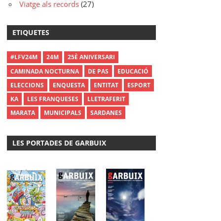
Viatge als records
(27)
ETIQUETES
#LFV24M
24M
25È ANIVERSARI
CAMINADA NOCTURNA
DE PAS
EDUCACIÓ
ELECCIONS
ENQUESTA
ENTITAT
ESPORT
KA
LES FRANQUESES
LLETRAFERIT
MARATA
MUNICIPALS
SARDANES
LES PORTADES DE GARBUIX