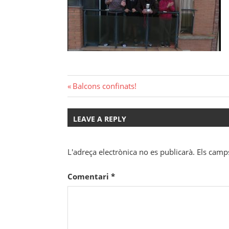
Navegació
Previous
Balcons confinats!
Post:
d'entrades
LEAVE A REPLY
L'adreça electrònica no es publicarà.
Els camp
Comentari
*