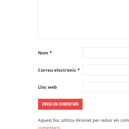
Nom
*
Correu electrònic
*
Lloc web
Aquest lloc utilitza Akismet per reduir els co
comentaris
.