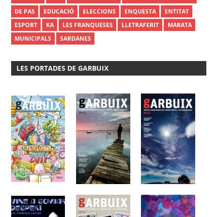
DE PAS
EDUCACIÓ
ELECCIONS
ENQUESTA
ENTITAT
ESPORT
KA
LES FRANQUESES
LLETRAFERIT
MARATA
MUNICIPALS
SARDANES
LES PORTADES DE GARBUIX