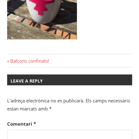
Navegació
Previous
Balcons confinats!
Post:
d'entrades
LEAVE A REPLY
L'adreça electrònica no es publicarà.
Els camps necessaris
estan marcats amb
*
Comentari
*