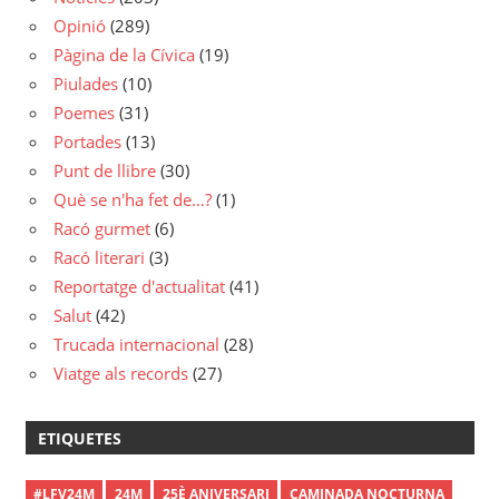
Opinió
(289)
Pàgina de la Cívica
(19)
Piulades
(10)
Poemes
(31)
Portades
(13)
Punt de llibre
(30)
Què se n'ha fet de…?
(1)
Racó gurmet
(6)
Racó literari
(3)
Reportatge d'actualitat
(41)
Salut
(42)
Trucada internacional
(28)
Viatge als records
(27)
ETIQUETES
#LFV24M
24M
25È ANIVERSARI
CAMINADA NOCTURNA