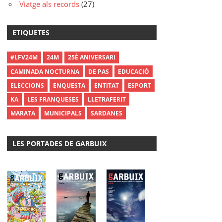
Viatge als records
(27)
ETIQUETES
#LFV24M
24M
25È ANIVERSARI
CAMINADA NOCTURNA
DE PAS
EDUCACIÓ
ELECCIONS
ENQUESTA
ENTITAT
ESPORT
KA
LES FRANQUESES
LLETRAFERIT
MARATA
MUNICIPALS
SARDANES
LES PORTADES DE GARBUIX