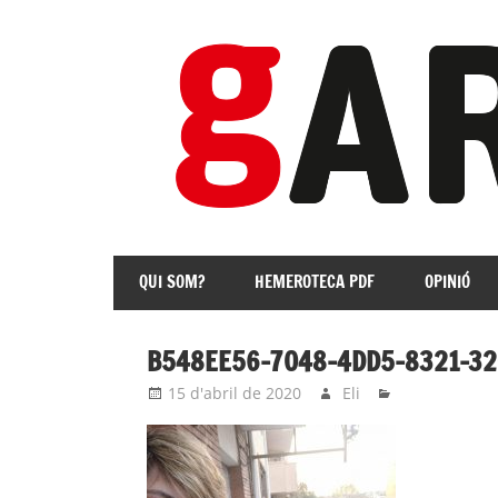
Skip
to
content
revista
Independent
QUI SOM?
HEMEROTECA PDF
OPINIÓ
de
les
Franqueses
B548EE56-7048-4DD5-8321-3
15 d'abril de 2020
Eli