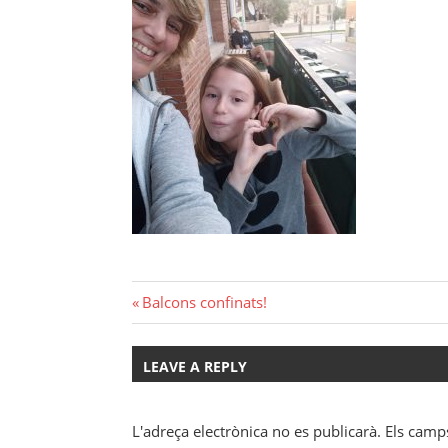
Navegació
Previous
Balcons confinats!
Post:
d'entrades
LEAVE A REPLY
L'adreça electrònica no es publicarà.
Els camp