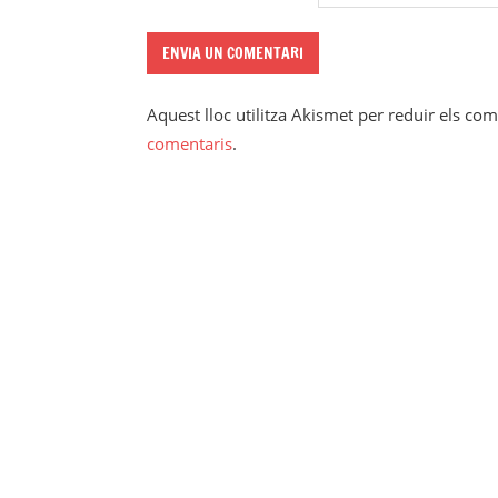
Aquest lloc utilitza Akismet per reduir els co
comentaris
.