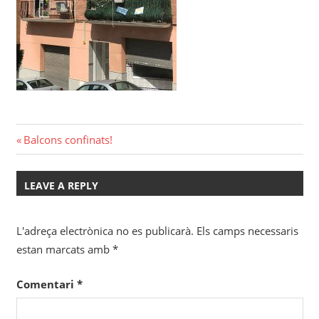
Navegació
Previous
Balcons confinats!
Post:
d'entrades
LEAVE A REPLY
L'adreça electrònica no es publicarà.
Els camps necessaris
estan marcats amb
*
Comentari
*