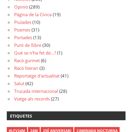
Opinió
(289)
Pàgina de la Cívica
(19)
Piulades
(10)
Poemes
(31)
Portades
(13)
Punt de llibre
(30)
Què se n'ha fet de…?
(1)
Racó gurmet
(6)
Racó literari
(3)
Reportatge d'actualitat
(41)
Salut
(42)
Trucada internacional
(28)
Viatge als records
(27)
ETIQUETES
#LFV24M
24M
25È ANIVERSARI
CAMINADA NOCTURNA