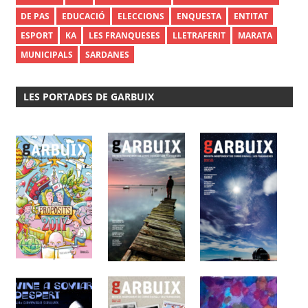
DE PAS
EDUCACIÓ
ELECCIONS
ENQUESTA
ENTITAT
ESPORT
KA
LES FRANQUESES
LLETRAFERIT
MARATA
MUNICIPALS
SARDANES
LES PORTADES DE GARBUIX