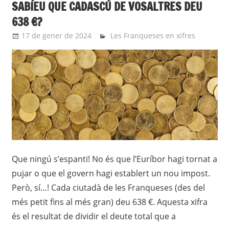
SABÍEU QUE CADASCÚ DE VOSALTRES DEU
638 €?
17 de gener de 2024
roger
Les Franqueses en xifres
Que ningú s’espanti! No és que l’Euríbor hagi tornat a
pujar o que el govern hagi establert un nou impost.
Però, sí…! Cada ciutadà de les Franqueses (des del
més petit fins al més gran) deu 638 €. Aquesta xifra
és el resultat de dividir el deute total que a