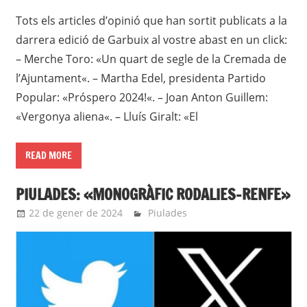
Tots els articles d’opinió que han sortit publicats a la
darrera edició de Garbuix al vostre abast en un click:
– Merche Toro: «Un quart de segle de la Cremada de
l’Ajuntament«. – Martha Edel, presidenta Partido
Popular: «Próspero 2024!«. – Joan Anton Guillem:
«Vergonya aliena«. – Lluís Giralt: «El
READ MORE
PIULADES: «MONOGRÀFIC RODALIES-RENFE»
22 de gener de 2024
roger
Piulades