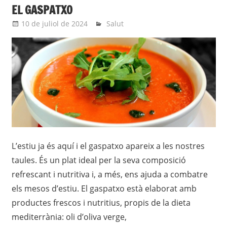
EL GASPATXO
10 de juliol de 2024
roger
Salut
L’estiu ja és aquí i el gaspatxo apareix a les nostres
taules. És un plat ideal per la seva composició
refrescant i nutritiva i, a més, ens ajuda a combatre
els mesos d’estiu. El gaspatxo està elaborat amb
productes frescos i nutritius, propis de la dieta
mediterrània: oli d’oliva verge,