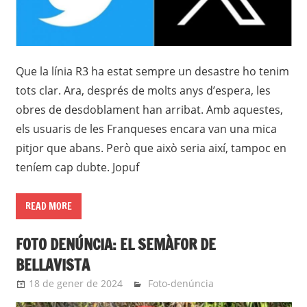
Que la línia R3 ha estat sempre un desastre ho tenim
tots clar. Ara, després de molts anys d’espera, les
obres de desdoblament han arribat. Amb aquestes,
els usuaris de les Franqueses encara van una mica
pitjor que abans. Però que això seria així, tampoc en
teníem cap dubte. Jopuf
READ MORE
FOTO DENÚNCIA: EL SEMÀFOR DE
BELLAVISTA
18 de gener de 2024
roger
Foto-denúncia