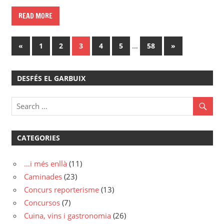
READ MORE
Paginació
Previous
…
Next
«
1
2
3
4
5
58
»
Posts
Posts
de
DESFÉS EL GARBUIX
les
entrades
CATEGORIES
…i més enllà
(11)
Caminades
(23)
Concurs reporterisme
(13)
Concursos
(7)
Cuina, vins i gastronomia
(26)