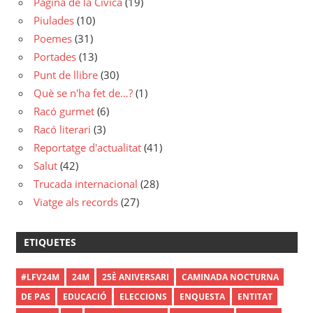
Pàgina de la Cívica
(19)
Piulades
(10)
Poemes
(31)
Portades
(13)
Punt de llibre
(30)
Què se n'ha fet de…?
(1)
Racó gurmet
(6)
Racó literari
(3)
Reportatge d'actualitat
(41)
Salut
(42)
Trucada internacional
(28)
Viatge als records
(27)
ETIQUETES
#LFV24M
24M
25È ANIVERSARI
CAMINADA NOCTURNA
DE PAS
EDUCACIÓ
ELECCIONS
ENQUESTA
ENTITAT