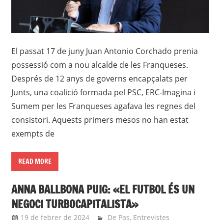
El passat 17 de juny Juan Antonio Corchado prenia
possessió com a nou alcalde de les Franqueses.
Després de 12 anys de governs encapçalats per
Junts, una coalició formada pel PSC, ERC-Imagina i
Sumem per les Franqueses agafava les regnes del
consistori. Aquests primers mesos no han estat
exempts de
READ MORE
ANNA BALLBONA PUIG: «EL FUTBOL ÉS UN
NEGOCI TURBOCAPITALISTA»
19 de febrer de 2024
roger
De Pas
,
Entrevistes