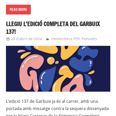
READ MORE
LLEGIU L’EDICIÓ COMPLETA DEL GARBUIX
137!
28 d'abril de 2024
roger
Hemeroteca PDF
,
Portades
L’edició 137 de Garbuix ja és al carrer, amb una
portada amb missatge contra la sequera dissenyada
per la Núria Carreras de la Xemeneia Coworking.