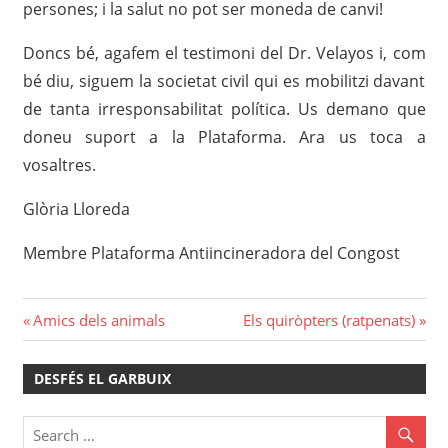
persones; i la salut
no pot ser moneda de canvi!
Doncs bé, agafem el testimoni del Dr. Velayos i, com
bé diu, siguem la societat civil qui es mobilitzi davant
de tanta irresponsabilitat política. Us demano que
doneu suport a la Plataforma. Ara us toca a
vosaltres.
Glòria Lloreda
Membre Plataforma Antiincineradora del Congost
Navegació
Previous
Next
Amics dels animals
Els quiròpters (ratpenats)
Post:
Post:
d'entrades
DESFÉS EL GARBUIX