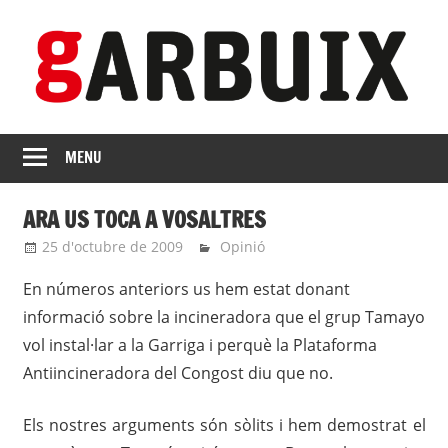
Skip
to
content
revista
GARBUIX
Independent
MENU
de
les
ARA US TOCA A VOSALTRES
Franqueses
25 d'octubre de 2009
roger
Opinió
En números anteriors us hem estat donant
informació sobre la incineradora que el grup Tamayo
vol instal·lar a la Garriga i perquè la Plataforma
Antiincineradora del Congost diu que no.
Els nostres arguments són sòlits i hem demostrat el