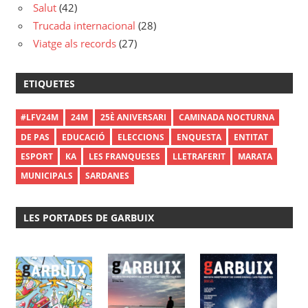
Salut
(42)
Trucada internacional
(28)
Viatge als records
(27)
ETIQUETES
#LFV24M
24M
25È ANIVERSARI
CAMINADA NOCTURNA
DE PAS
EDUCACIÓ
ELECCIONS
ENQUESTA
ENTITAT
ESPORT
KA
LES FRANQUESES
LLETRAFERIT
MARATA
MUNICIPALS
SARDANES
LES PORTADES DE GARBUIX