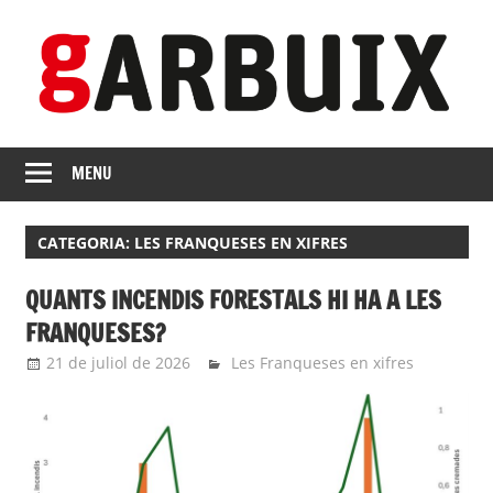
Skip
to
content
revista
GARBUIX
Independent
MENU
de
les
CATEGORIA:
LES FRANQUESES EN XIFRES
Franqueses
QUANTS INCENDIS FORESTALS HI HA A LES
FRANQUESES?
21 de juliol de 2026
Eli
Les Franqueses en xifres