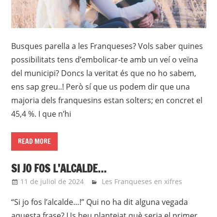
Busques parella a les Franqueses? Vols saber quines
possibilitats tens d’embolicar-te amb un veí o veïna
del municipi? Doncs la veritat és que no ho sabem,
ens sap greu..! Però sí que us podem dir que una
majoria dels franquesins estan solters; en concret el
45,4 %. I que n’hi
READ MORE
SI JO FOS L’ALCALDE…
11 de juliol de 2024
Eli
Les Franqueses en xifres
“Si jo fos l’alcalde…!” Qui no ha dit alguna vegada
aquesta frase? Us heu plantejat què seria el primer