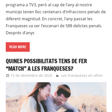
programa a TV3, però al cap de l’any al nostre
municipi tenen lloc centenars d’infraccions penals de
diferent magnitud. En concret, l’any passat les
Franqueses va ser l’escenari de 588 delictes penals.
Després d’anys
READ MORE
QUINES POSSIBILITATS TENS DE FER
“MATCH” A LES FRANQUESES?
15 de desembre de 2024
roger
Les Franqueses en xifres