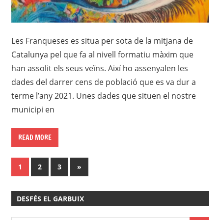
Les Franqueses es situa per sota de la mitjana de
Catalunya pel que fa al nivell formatiu màxim que
han assolit els seus veïns. Així ho assenyalen les
dades del darrer cens de població que es va dur a
terme l’any 2021. Unes dades que situen el nostre
municipi en
READ MORE
Paginació
Next
1
2
3
»
Posts
de
DESFÉS EL GARBUIX
les