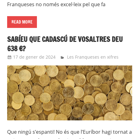
Franqueses no només excel·leix pel que fa
READ MORE
SABÍEU QUE CADASCÚ DE VOSALTRES DEU
638 €?
17 de gener de 2024
roger
Les Franqueses en xifres
Que ningú s’espanti! No és que l’Euríbor hagi tornat a