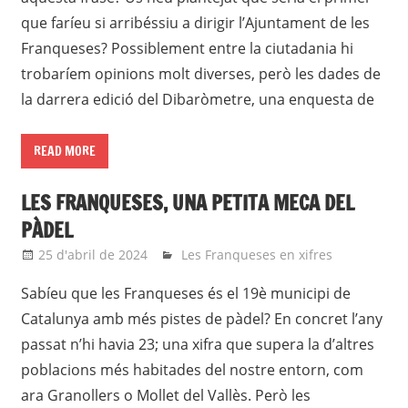
que faríeu si arribéssiu a dirigir l’Ajuntament de les
Franqueses? Possiblement entre la ciutadania hi
trobaríem opinions molt diverses, però les dades de
la darrera edició del Dibaròmetre, una enquesta de
READ MORE
LES FRANQUESES, UNA PETITA MECA DEL
PÀDEL
25 d'abril de 2024
Eli
Les Franqueses en xifres
Sabíeu que les Franqueses és el 19è municipi de
Catalunya amb més pistes de pàdel? En concret l’any
passat n’hi havia 23; una xifra que supera la d’altres
poblacions més habitades del nostre entorn, com
ara Granollers o Mollet del Vallès. Però les