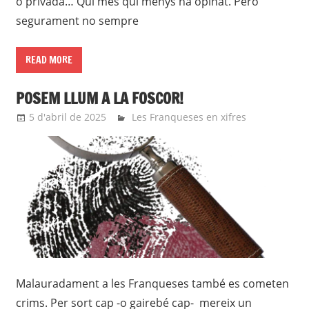
o privada… Qui més qui menys ha opinat. Però
segurament no sempre
READ MORE
POSEM LLUM A LA FOSCOR!
5 d'abril de 2025
Eli
Les Franqueses en xifres
Malauradament a les Franqueses també es cometen
crims. Per sort cap -o gairebé cap- mereix un