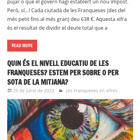
pujar o que el govern hagi establert un nou impost.
Però, sí…! Cada ciutadà de les Franqueses (des del
més petit fins al més gran) deu 638 €. Aquesta xifra
és el resultat de dividir el deute total que a
READ MORE
QUIN ÉS EL NIVELL EDUCATIU DE LES
FRANQUESES? ESTEM PER SOBRE O PER
SOTA DE LA MITJANA?
25 de juliol de 2023
Eli
Les Franqueses en xifres