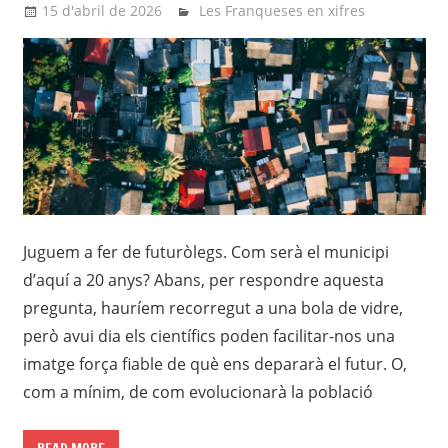
15 d'abril de 2026
Eli
Les Franqueses en xifres
Juguem a fer de futuròlegs. Com serà el municipi
d’aquí a 20 anys? Abans, per respondre aquesta
pregunta, hauríem recorregut a una bola de vidre,
però avui dia els científics poden facilitar-nos una
imatge força fiable de què ens depararà el futur. O,
com a mínim, de com evolucionarà la població