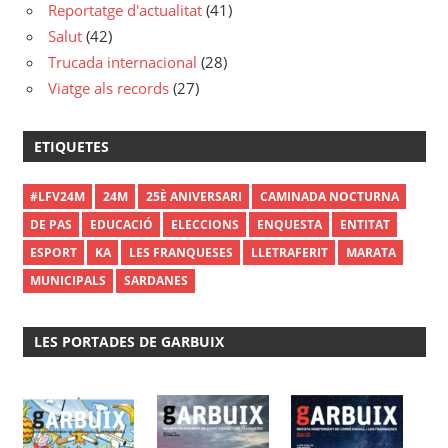
Reportatge d'actualitat
(41)
Salut
(42)
Trucada internacional
(28)
Viatge als records
(27)
ETIQUETES
#LFV24M
24M
25È ANIVERSARI
CAMINADA NOCTURNA
DE PAS
EDUCACIÓ
ELECCIONS
ENQUESTA
ENTITAT
ESPORT
KA
LES FRANQUESES
LLETRAFERIT
MARATA
MUNICIPALS
SARDANES
LES PORTADES DE GARBUIX