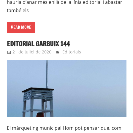
hauria d’anar més enllà de la línia editorial i abastar
també els
READ MORE
EDITORIAL GARBUIX 144
21 de juliol de 2026
Eli
Editorials
El màrqueting municipal Hom pot pensar que, com