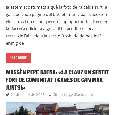
Ja estem acostumats a què la foto de l’alcalde surti a
gairebé cada pàgina del butlletí municipal. S’acosten
eleccions i no es pot perdre cap oportunitat. Però en
la darrera edició, a algú se li ha acudit col·locar el
retrat de l’alcalde a la secció “trobada de bèsties”
enmig de
READ MORE
MOSSÈN PEPE BAENA: «LA CLAU? UN SENTIT
FORT DE COMUNITAT I GANES DE CAMINAR
JUNTS!»
21 de juliol de 2026
Eli
Reportatge d'actualitat