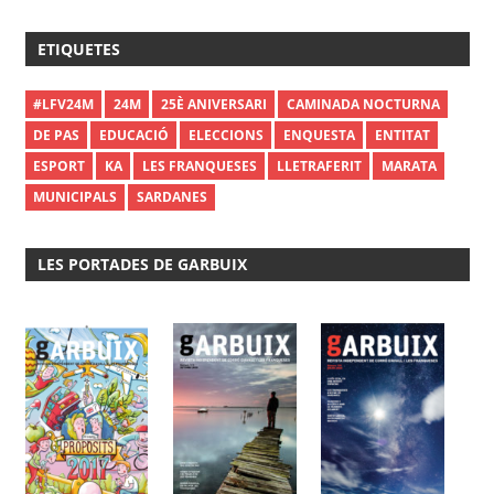
ETIQUETES
#LFV24M
24M
25È ANIVERSARI
CAMINADA NOCTURNA
DE PAS
EDUCACIÓ
ELECCIONS
ENQUESTA
ENTITAT
ESPORT
KA
LES FRANQUESES
LLETRAFERIT
MARATA
MUNICIPALS
SARDANES
LES PORTADES DE GARBUIX