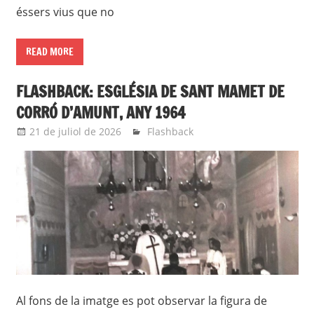
éssers vius que no
READ MORE
FLASHBACK: ESGLÉSIA DE SANT MAMET DE
CORRÓ D’AMUNT, ANY 1964
21 de juliol de 2026
Eli
Flashback
Al fons de la imatge es pot observar la figura de