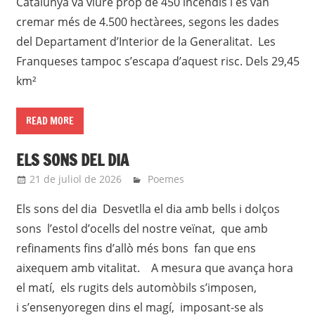
Catalunya va viure prop de 450 incendis i es van
cremar més de 4.500 hectàrees, segons les dades
del Departament d’Interior de la Generalitat. Les
Franqueses tampoc s’escapa d’aquest risc. Dels 29,45
km²
READ MORE
ELS SONS DEL DIA
21 de juliol de 2026
Eli
Poemes
Els sons del dia Desvetlla el dia amb bells i dolços
sons l’estol d’ocells del nostre veïnat, que amb
refinaments fins d’allò més bons fan que ens
aixequem amb vitalitat. A mesura que avança hora
el matí, els rugits dels automòbils s’imposen,
i s’ensenyoregen dins el magí, imposant-se als