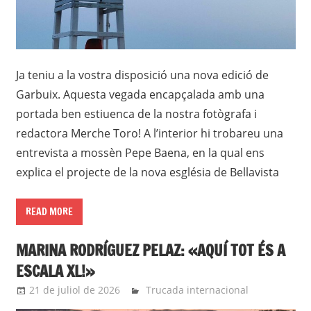
Ja teniu a la vostra disposició una nova edició de
Garbuix. Aquesta vegada encapçalada amb una
portada ben estiuenca de la nostra fotògrafa i
redactora Merche Toro! A l’interior hi trobareu una
entrevista a mossèn Pepe Baena, en la qual ens
explica el projecte de la nova església de Bellavista
READ MORE
MARINA RODRÍGUEZ PELAZ: «AQUÍ TOT ÉS A
ESCALA XL!»
21 de juliol de 2026
Eli
Trucada internacional