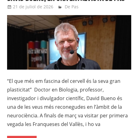
21 de juliol de 2026
Eli
De Pas
“El que més em fascina del cervell és la seva gran
plasticitat” Doctor en Biologia, professor,
investigador i divulgador científic, David Bueno és
una de les veus més reconegudes en l’àmbit de la
neurociència. A finals de març va visitar per primera
vegada les Franqueses del Vallès, i ho va