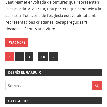
Sant Mamet envoltada de pintures que representen
la seva vida. A la dreta, una porteta que condueix a la
sagristia. Tot l’absis de l’església estava pintat amb
representacions cristianes, desaparegudes fa
dècades. Font: Maria Viure
READ MORE
Paginació
…
Next
1
2
3
60
»
Posts
de
DESFÉS EL GARBUIX
les
entrades
CATEGORIES