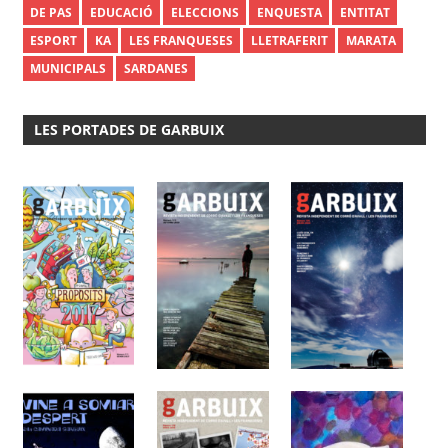
DE PAS
EDUCACIÓ
ELECCIONS
ENQUESTA
ENTITAT
ESPORT
KA
LES FRANQUESES
LLETRAFERIT
MARATA
MUNICIPALS
SARDANES
LES PORTADES DE GARBUIX