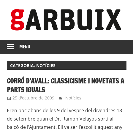
Skip
to
content
revista
GARBUIX
Independent
MENU
de
les
CATEGORIA:
NOTÍCIES
Franqueses
CORRÓ D’AVALL: CLASSICISME I NOVETATS A
PARTS IGUALS
25 d'octubre de 2009
roger
Notícies
Eren poc abans de les 9 del vespre del divendres 18
de setembre quan el Dr. Ramon Velayos sortí al
balcó de l’Ajuntament. Ell va ser l’escollit aquest any