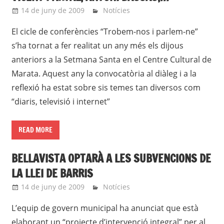
14 de juny de 2009
roger
Notícies
El cicle de conferències “Trobem-nos i parlem-ne”
s’ha tornat a fer realitat un any més els dijous
anteriors a la Setmana Santa en el Centre Cultural de
Marata. Aquest any la convocatòria al diàleg i a la
reflexió ha estat sobre sis temes tan diversos com
“diaris, televisió i internet”
READ MORE
BELLAVISTA OPTARÀ A LES SUBVENCIONS DE
LA LLEI DE BARRIS
14 de juny de 2009
roger
Notícies
L’equip de govern municipal ha anunciat que està
elaborant un “projecte d’intervenció integral” per al