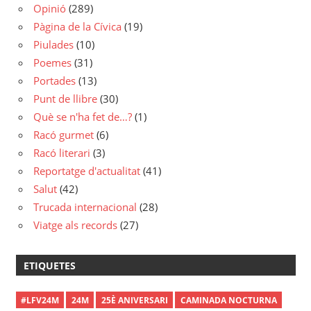
Opinió
(289)
Pàgina de la Cívica
(19)
Piulades
(10)
Poemes
(31)
Portades
(13)
Punt de llibre
(30)
Què se n'ha fet de…?
(1)
Racó gurmet
(6)
Racó literari
(3)
Reportatge d'actualitat
(41)
Salut
(42)
Trucada internacional
(28)
Viatge als records
(27)
ETIQUETES
#LFV24M
24M
25È ANIVERSARI
CAMINADA NOCTURNA