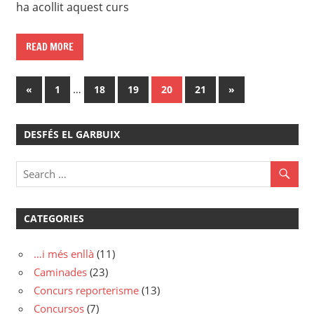
ha acollit aquest curs
READ MORE
Paginació
Previous
…
Next
«
1
18
19
20
21
»
Posts
Posts
de
DESFÉS EL GARBUIX
les
entrades
CATEGORIES
…i més enllà
(11)
Caminades
(23)
Concurs reporterisme
(13)
Concursos
(7)