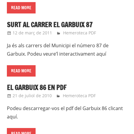
READ MORE
SURT AL CARRER EL GARBUIX 87
12 de març de 2011
roger
Hemeroteca PDF
Ja és als carrers del Municipi el número 87 de
Garbuix. Podeu veure’l interactivament aquí
READ MORE
EL GARBUIX 86 EN PDF
21 de juliol de 2010
roger
Hemeroteca PDF
Podeu descarregar-vos el pdf del Garbuix 86 clicant
aquí.
READ MORE