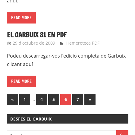
aquí.
READ MORE
EL GARBUIX 81 EN PDF
29 d'octubre de 2009
roger
Hemeroteca PDF
Podeu descarregar-vos l’edició completa de Garbuix
clicant aquí
READ MORE
Paginació
Previous
…
Next
«
1
4
5
6
7
»
Posts
Posts
de
DESFÉS EL GARBUIX
les
entrades