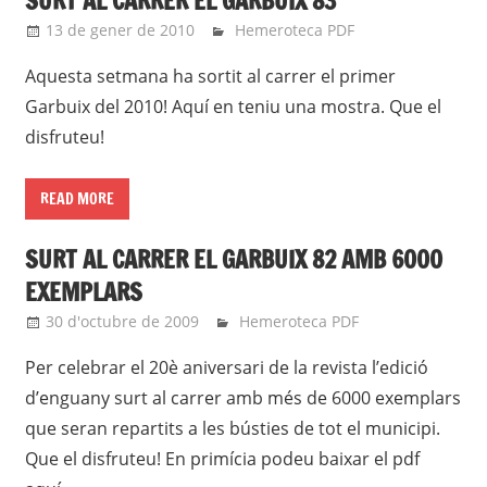
SURT AL CARRER EL GARBUIX 83
13 de gener de 2010
roger
Hemeroteca PDF
Aquesta setmana ha sortit al carrer el primer
Garbuix del 2010! Aquí en teniu una mostra. Que el
disfruteu!
READ MORE
SURT AL CARRER EL GARBUIX 82 AMB 6000
EXEMPLARS
30 d'octubre de 2009
roger
Hemeroteca PDF
Per celebrar el 20è aniversari de la revista l’edició
d’enguany surt al carrer amb més de 6000 exemplars
que seran repartits a les bústies de tot el municipi.
Que el disfruteu! En primícia podeu baixar el pdf