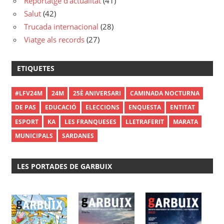
Reportatge d'actualitat
(41)
Salut
(42)
Trucada internacional
(28)
Viatge als records
(27)
ETIQUETES
#LFV24M
24M
25È ANIVERSARI
CAMINADA NOCTURNA
DE PAS
EDUCACIÓ
ELECCIONS
ENQUESTA
ENTITAT
ESPORT
KA
LES FRANQUESES
LLETRAFERIT
MARATA
MUNICIPALS
SARDANES
LES PORTADES DE GARBUIX