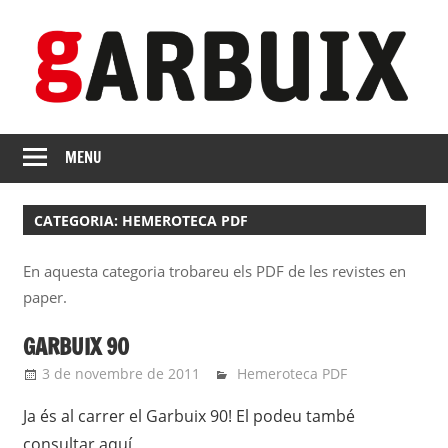
Skip
to
content
revista
GARBUIX
Independent
MENU
de
les
CATEGORIA:
HEMEROTECA PDF
Franqueses
En aquesta categoria trobareu els PDF de les revistes en
paper.
GARBUIX 90
3 de novembre de 2011
roger
Hemeroteca PDF
Ja és al carrer el Garbuix 90! El podeu també
consultar aquí