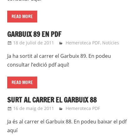
READ MORE
GARBUIX 89 EN PDF
18 de juliol de 2011
roger
Hemeroteca PDF
,
Notícies
Ja ha sortit al carrer el Garbuix 89. En podeu
consultar l’edició pdf aquí!
READ MORE
SURT AL CARRER EL GARBUIX 88
16 de maig de 2011
roger
Hemeroteca PDF
Ja és al carrer el Garbuix 88. En podeu baixar el pdf
aquí