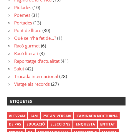
Piulades
(10)
Poemes
(31)
Portades
(13)
Punt de llibre
(30)
Què se n'ha fet de…?
(1)
Racó gurmet
(6)
Racó literari
(3)
Reportatge d'actualitat
(41)
Salut
(42)
Trucada internacional
(28)
Viatge als records
(27)
ETIQUETES
#LFV24M
24M
25È ANIVERSARI
CAMINADA NOCTURNA
DE PAS
EDUCACIÓ
ELECCIONS
ENQUESTA
ENTITAT