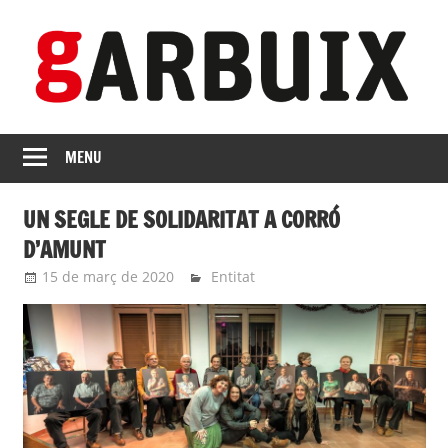
Skip
to
content
revista
GARBUIX
Independent
MENU
de
les
UN SEGLE DE SOLIDARITAT A CORRÓ
Franqueses
D’AMUNT
15 de març de 2020
roger
Entitat