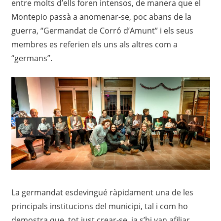
entre molts d’ells foren intensos, de manera que el
Montepio passà a anomenar-se, poc abans de la
guerra, “Germandat de Corró d’Amunt” i els seus
membres es referien els uns als altres com a
“germans”.
La germandat esdevingué ràpidament una de les
principals institucions del municipi, tal i com ho
demostra que, tot just crear-se, ja s’hi van afiliar