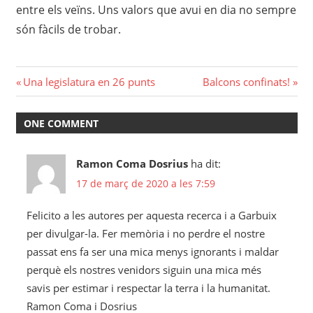
entre els veïns. Uns valors que avui en dia no sempre
són fàcils de trobar.
Navegació
Previous
Next
Una legislatura en 26 punts
Balcons confinats!
Post:
Post:
d'entrades
ONE COMMENT
Ramon Coma Dosrius
ha dit:
17 de març de 2020 a les 7:59
Felicito a les autores per aquesta recerca i a Garbuix
per divulgar-la. Fer memòria i no perdre el nostre
passat ens fa ser una mica menys ignorants i maldar
perquè els nostres venidors siguin una mica més
savis per estimar i respectar la terra i la humanitat.
Ramon Coma i Dosrius