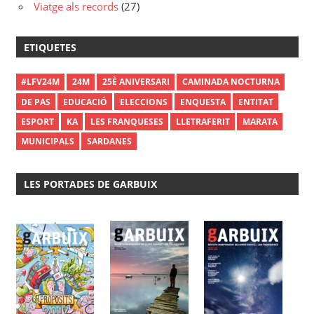
Viatge als records
(27)
ETIQUETES
#LFV24M
24M
25È ANIVERSARI
CAMINADA NOCTURNA
DE PAS
EDUCACIÓ
ELECCIONS
ENQUESTA
ENTITAT
ESPORT
KA
LES FRANQUESES
LLETRAFERIT
MARATA
MUNICIPALS
SARDANES
LES PORTADES DE GARBUIX