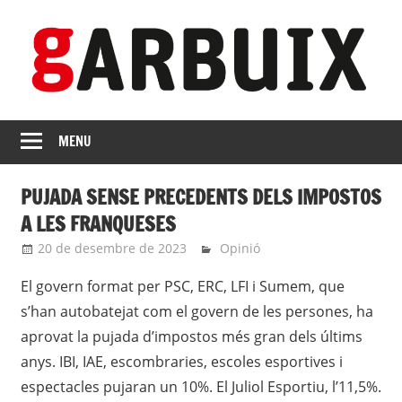
Skip
to
content
revista
GARBUIX
Independent
MENU
de
les
PUJADA SENSE PRECEDENTS DELS IMPOSTOS
Franqueses
A LES FRANQUESES
20 de desembre de 2023
roger
Opinió
El govern format per PSC, ERC, LFI i Sumem, que
s’han autobatejat com el govern de les persones, ha
aprovat la pujada d’impostos més gran dels últims
anys. IBI, IAE, escombraries, escoles esportives i
espectacles pujaran un 10%. El Juliol Esportiu, l’11,5%.