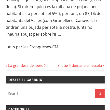
Roca). Si mirem quina és la mitjana de pujada per
habitant està per sota el 5% i, per tant, un 87,1% dels
habitants del Vallès (com Granollers i Canovelles)
tindran una pujada per sota la nostra. Junts no
l’hauria apujat per sobre l’IPC.
Junts per les Franqueses-CM
Navegació
Previous
Next
La grandesa del perdó
El que li demano a l’escola
Post:
Post:
d'entrades
DESFÉS EL GARBUIX
CATEGORIES