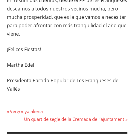
En resumidas cuentas, desde el PP de les Franqueses
deseamos a todos nuestros vecinos mucha, pero
mucha prosperidad, que es la que vamos a necesitar
para poder afrontar con más tranquilidad el año que
viene.
¡Felices Fiestas!
Martha Edel
Presidenta Partido Popular de Les Franqueses del
Vallés
Navegació
Previous
Vergonya aliena
Post:
Next
Un quart de segle de la Cremada de l’ajuntament
d'entrades
Post: