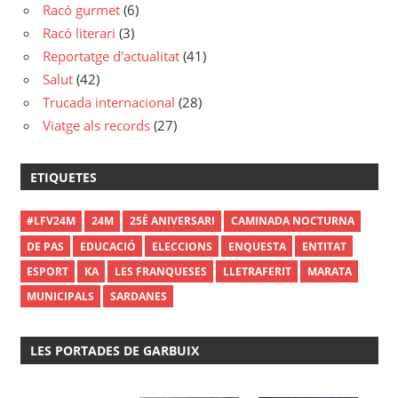
Racó gurmet
(6)
Racó literari
(3)
Reportatge d'actualitat
(41)
Salut
(42)
Trucada internacional
(28)
Viatge als records
(27)
ETIQUETES
#LFV24M
24M
25È ANIVERSARI
CAMINADA NOCTURNA
DE PAS
EDUCACIÓ
ELECCIONS
ENQUESTA
ENTITAT
ESPORT
KA
LES FRANQUESES
LLETRAFERIT
MARATA
MUNICIPALS
SARDANES
LES PORTADES DE GARBUIX