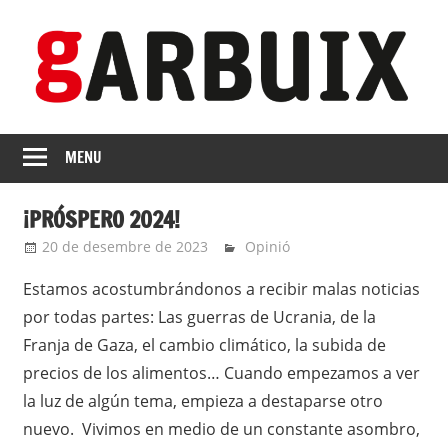
Skip
to
content
revista
GARBUIX
Independent
MENU
de
les
¡PRÓSPERO 2024!
Franqueses
20 de desembre de 2023
roger
Opinió
Estamos acostumbrándonos a recibir malas noticias
por todas partes: Las guerras de Ucrania, de la
Franja de Gaza, el cambio climático, la subida de
precios de los alimentos… Cuando empezamos a ver
la luz de algún tema, empieza a destaparse otro
nuevo. Vivimos en medio de un constante asombro,