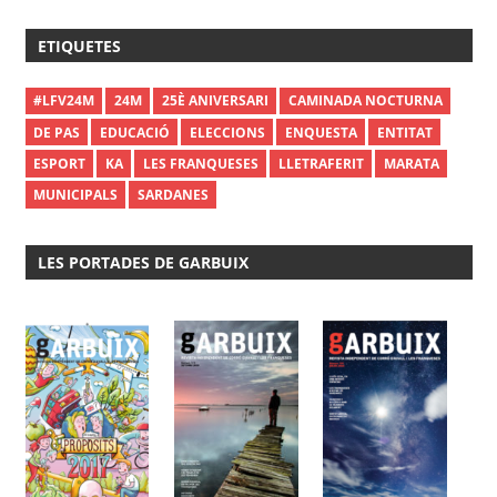
ETIQUETES
#LFV24M
24M
25È ANIVERSARI
CAMINADA NOCTURNA
DE PAS
EDUCACIÓ
ELECCIONS
ENQUESTA
ENTITAT
ESPORT
KA
LES FRANQUESES
LLETRAFERIT
MARATA
MUNICIPALS
SARDANES
LES PORTADES DE GARBUIX