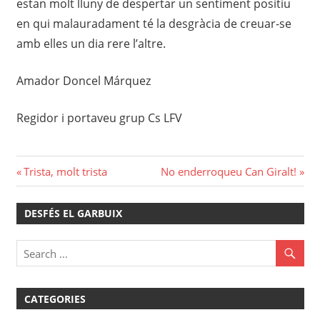
estan molt lluny de despertar un sentiment positiu
en qui malauradament té la desgràcia de creuar-se
amb elles un dia rere l’altre.
Amador Doncel Márquez
Regidor i portaveu grup Cs LFV
Navegació
Previous
Next
Trista, molt trista
No enderroqueu Can Giralt!
Post:
Post:
d'entrades
DESFÉS EL GARBUIX
CATEGORIES