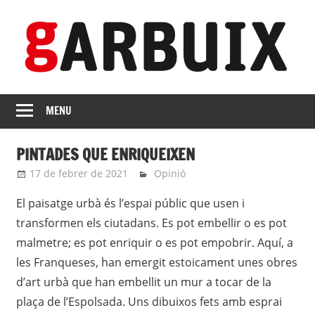
Skip
to
content
revista
GARBUIX
Independent
MENU
de
les
PINTADES QUE ENRIQUEIXEN
Franqueses
17 de febrer de 2021
roger
Opinió
El paisatge urbà és l’espai públic que usen i
transformen els ciutadans. Es pot embellir o es pot
malmetre; es pot enriquir o es pot empobrir. Aquí, a
les Franqueses, han emergit estoicament unes obres
d’art urbà que han embellit un mur a tocar de la
plaça de l’Espolsada. Uns dibuixos fets amb esprai