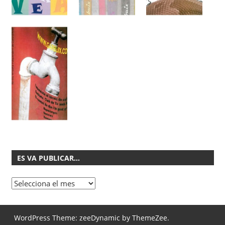
ES VA PUBLICAR…
Es
va
publicar…
WordPress Theme: zeeDynamic by ThemeZee.