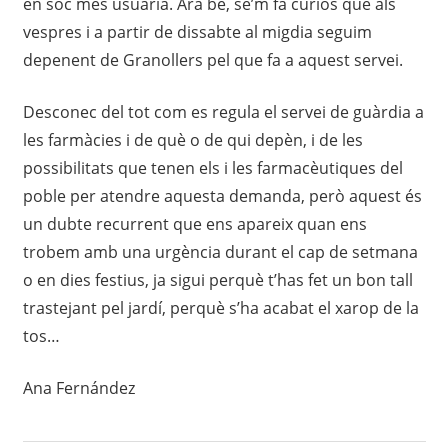
en soc més usuària. Ara bé, se’m fa curiós que als
vespres i a partir de dissabte al migdia seguim
depenent de Granollers pel que fa a aquest servei.
Desconec del tot com es regula el servei de guàrdia a
les farmàcies i de què o de qui depèn, i de les
possibilitats que tenen els i les farmacèutiques del
poble per atendre aquesta demanda, però aquest és
un dubte recurrent que ens apareix quan ens
trobem amb una urgència durant el cap de setmana
o en dies festius, ja sigui perquè t’has fet un bon tall
trastejant pel jardí, perquè s’ha acabat el xarop de la
tos…
Ana Fernández