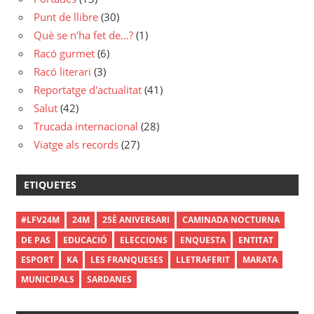
Punt de llibre
(30)
Què se n'ha fet de…?
(1)
Racó gurmet
(6)
Racó literari
(3)
Reportatge d'actualitat
(41)
Salut
(42)
Trucada internacional
(28)
Viatge als records
(27)
ETIQUETES
#LFV24M
24M
25È ANIVERSARI
CAMINADA NOCTURNA
DE PAS
EDUCACIÓ
ELECCIONS
ENQUESTA
ENTITAT
ESPORT
KA
LES FRANQUESES
LLETRAFERIT
MARATA
MUNICIPALS
SARDANES