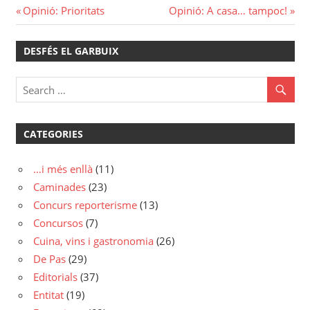
Navegació
Previous
Next
Opinió: Prioritats
Opinió: A casa… tampoc!
Post:
Post:
d'entrades
DESFÉS EL GARBUIX
CATEGORIES
…i més enllà
(11)
Caminades
(23)
Concurs reporterisme
(13)
Concursos
(7)
Cuina, vins i gastronomia
(26)
De Pas
(29)
Editorials
(37)
Entitat
(19)